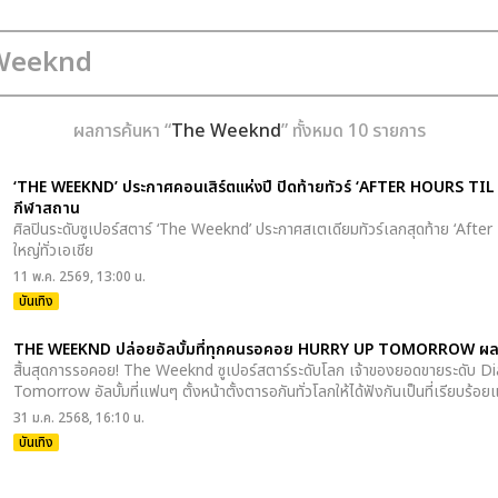
ผลการค้นหา “
The Weeknd
” ทั้งหมด 10 รายการ
‘THE WEEKND’ ประกาศคอนเสิร์ตแห่งปี ปิดท้ายทัวร์ ‘AFTER HOURS TIL 
กีฬาสถาน
ศิลปินระดับซูเปอร์สตาร์ ‘The Weeknd’ ประกาศสเตเดียมทัวร์เลกสุดท้าย ‘After
ใหญ่ทั่วเอเชีย
11 พ.ค. 2569, 13:00 น.
บันเทิง
THE WEEKND ปล่อยอัลบั้มที่ทุกคนรอคอย HURRY UP TOMORROW ผลง
สิ้นสุดการรอคอย! The Weeknd ซูเปอร์สตาร์ระดับโลก เจ้าของยอดขายระดับ 
Tomorrow อัลบั้มที่แฟนๆ ตั้งหน้าตั้งตารอกันทั่วโลกให้ได้ฟังกันเป็นที่เรียบร้อย
31 ม.ค. 2568, 16:10 น.
บันเทิง