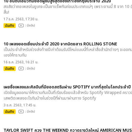
10 อันดับเอ็มวีทีมียอดผู้ชมสูงสุดของเกาะอังกฤษประจำปี 2020
สงสัยว่าคอเพลงในยูเคจะเป็นขาแร็พกันค่อนประเทศแน่ๆ เพราะงานนี้ 8 จาก 10 อั
สิ้น!
17 ธ.ค. 2563, 17:30 น.
บันเทิง
: มีคลิป
10 เพลงยอดเยี่ยมประจำปี 2020 จากนิตยสาร ROLLING STONE
เป็นประจำสำหรับช่วงส่งท้ายปีเก่าต้อนรับปีใหม่แบบนี้ที่เหล่าสื่อสำนักต่างๆ จะ
เองให้ทราบกัน
16 ธ.ค. 2563, 16:21 น.
บันเทิง
: มีคลิป
เผยชื่อเพลงและศิลปินที่มียอดสตรีมผ่าน SPOTIFY มากที่สุดในโลกประจำปี
เปิดข้อมูลออกมาให้ทราบกันเป็นที่เรียบร้อยแล้วสำหรับ Spotify Wrapped คราวนี้จ
เสพติดเพลงอะไรกันบ้างในช่วงปีที่ผ่านมาผ่านทาง Spotify
3 ธ.ค. 2563, 17:45 น.
บันเทิง
: มีคลิป
TAYLOR SWIFT ควง THE WEEKND กวาดรางวัลใหญ่ AMERICAN MUS