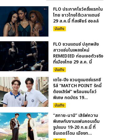
FLO ประกาศโชว์ครั้งแรกใน
ไทย ชาวไทยได้เวลาแดนซ์
29 ส.ค.นี้ ที่สเฟียร์ ฮอลล์
บันเทิง
FLO ชวนแดนซ์ ปลุกพลัง
สาวแซ่บในเพลงใหม่
REMEDIED ก่อนเจอตัวจริง
ที่เมืองไทย 29 ส.ค. นี้
บันเทิง
เตโช-ปิง ชวนดูแมตซ์แรกซี
รีส์ “MATCH POINT รักนี้
ต้องเสิร์ฟ” พร้อมชมโชว์
พิเศษ กดบัตร 19...
บันเทิง
“สกาย-นานิ” เสิร์ฟความ
พิเศษกับงานแฟนคอนเต็ม
รูปแบบ 19-20 ก.ย.นี้ ที่
ธันเดอร์โดม เมืองท...