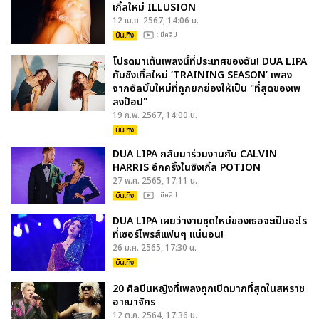
เกิ้ลใหม่ ILLUSION
12 เม.ย. 2567, 14:06 น.
บันเทิง
: มีคลิป
โปรดมาเต้นเพลงนี้ที่ประเทศของฉัน! DUA LIPA
กับซิงเกิ้ลใหม่ ‘TRAINING SEASON’ เพลง
จากอัลบั้มใหม่ที่ถูกยกย่องให้เป็น "ที่สุดของเพ
ลงป๊อป"
19 ก.พ. 2567, 14:00 น.
บันเทิง
DUA LIPA กลับมาร่วมงานกับ CALVIN
HARRIS อีกครั้งในซิงเกิ้ล POTION
27 พ.ค. 2565, 17:11 น.
บันเทิง
: มีคลิป
DUA LIPA เผยว่างานชุดใหม่ของเธอจะเป็นอะไร
ที่เซอร์ไพรส์แฟนๆ แน่นอน!
26 ม.ค. 2565, 17:30 น.
บันเทิง
20 ศิลปินหญิงที่เพลงถูกเปิดมากที่สุดในสหราช
อาณาจักร
12 ต.ค. 2564, 17:36 น.