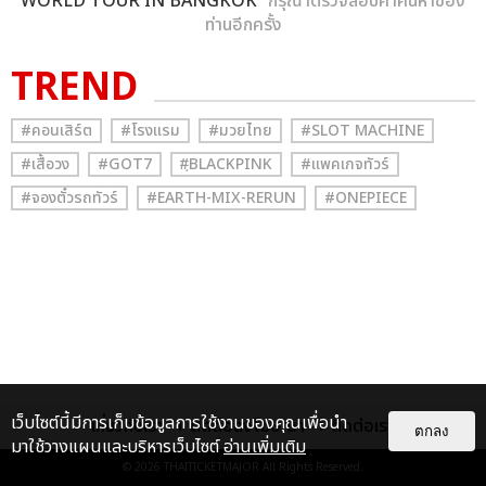
WORLD TOUR IN BANGKOK
” กรุณาตรวจสอบคำค้นหาของ
ท่านอีกครั้ง
TREND
#คอนเสิร์ต
#โรงแรม
#มวยไทย
#SLOT MACHINE
#เสื้อวง
#GOT7
#ฺBLACKPINK
#แพคเกจทัวร์
#จองตั๋วรถทัวร์
#EARTH-MIX-RERUN
#ONEPIECE
เว็บไซต์นี้มีการเก็บข้อมูลการใช้งานของคุณเพื่อนำ
เกี่ยวกับเรา
ติดต่อลงโฆษณา
ติดต่อเรา
ตกลง
มาใช้วางแผนและบริหารเว็บไซต์
อ่านเพิ่มเติม
© 2026
THAITICKETMAJOR
All Rights Reserved.