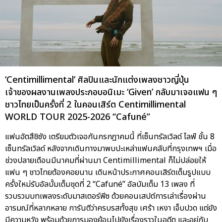
‘Centimillimental’ ศิลปินและนักแต่งเพลงชาวญี่ปุ่น
เจ้าของผลงานเพลงประกอบอนิเมะ ‘Given’ กลับมาเจอแฟน ๆ
ชาวไทยเป็นครั้งที่ 2 ในคอนเสิร์ต Centimillimental
WORLD TOUR 2025-2026 “Cafuné”
แฟนอัตสึชิซัง เตรียมตัวเจอกันกรกฎาคมนี้ ที่เซ็นทรัลเวิลด์ ไลฟ์ ชั้น 8
เซ็นทรัลเวิลด์ หลังจากเดินทางมาพบปะเหล่าแฟนคลับที่กรุงเทพฯ เมื่อ
ช่วงปลายเดือนมีนาคมที่ผ่านมา Centimillimental ก็ไม่ปล่อยให้
แฟน ๆ ชาวไทยต้องคอยนาน เดินหน้าประกาศคอนเสิร์ตเต็มรูปแบบ
ครั้งใหม่รับอัลบั้มเต็มชุดที่ 2 “Cafuné” อัลบัมเต็ม 13 เพลง ที่
รวบรวมบทเพลงระดับมาสเตอร์พีซ ด้วยคอนเสปต์การเล่าเรื่องผ่าน
อารมณ์ที่หลากหลาย การันตีว่าครบรสทั้งสุข เศร้า เหงา เจ็บปวด แต่ยัง
มีความหวัง พร้อมด้วยการมองย้อนไปยังเรื่องราวในอดีต และอยู่กับ