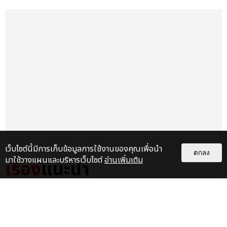
เว็บไซต์นี้มีการเก็บข้อมูลการใช้งานของคุณเพื่อนำ
ตกลง
มาใช้วางแผนและบริหารเว็บไซต์
อ่านเพิ่มเติม
เรื่อง
แนะนำ
CENTIMILLIMENTAL ปล่อย
ซิงเกิลใหม่ “CO-WRITE” คอลแลบ
ร่วมกับโปรดิวเซอร์เกาหลี EL
CAPITXN