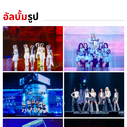
อัลบั้ม
รูป