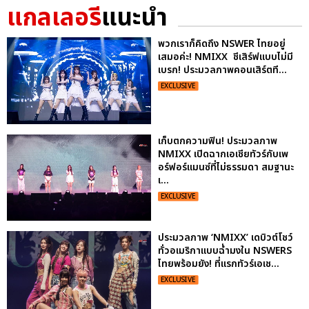
แกลเลอรี
แนะนำ
พวกเราก็คิดถึง NSWER ไทยอยู่
เสมอค่ะ! NMIXX ชีเสิร์ฟแบบไม่มี
เบรก! ประมวลภาพคอนเสิร์ตที...
EXCLUSIVE
เก็บตกความฟิน! ประมวลภาพ
NMIXX เปิดฉากเอเชียทัวร์กับเพ
อร์ฟอร์แมนซ์ที่ไม่ธรรมดา สมฐานะ
เ...
EXCLUSIVE
ประมวลภาพ ‘NMIXX’ เดบิวต์โชว์
ทั่วอเมริกาแบบฉ่ำมงใน NSWERS
ไทยพร้อมยัง! ที่แรกทัวร์เอเช...
EXCLUSIVE