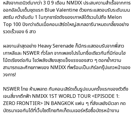
หลังจากเดบิวต์มากว่า 3 ปี 9 เดือน NMIXX ประสบความสำเร็จจากการ
ออกอัลบั้มเต็มชุดแรก Blue Valentine ด้วยกระแสตอบรับระดับเมน
สตรีม คว้าอันดับ 1 ในทุกชาร์ตดังของเกาหลีใต้รวมไปถึง Melon
Top 100 ปังกว่าเดิมเมื่อคอนเสิร์ตใหญ่สเกลอารีนาหมดเกลี้ยงอย่าง
รวดเร็วของ 6 สาว
ผลงานล่าสุดอย่าง Heavy Serenade ก็มีกระแสตอบรับจากพี่สาว
เกาหลีและ NSWER ทั่วโลก จากเพลงโปรโมทชื่อเดียวกันที่มีท่อนไฮ
โน้ตเรียงต่อกัน โชว์พลังเสียงสุดแข็งแรงของสาว ๆ ตอกย้ำความ
สามารถและศักยภาพของ NMIXX ที่พร้อมเป็นเกิร์ลกรุ๊ปแถวหน้าของ
วงการ!
NSWER ไทย ห้ามพลาด กับคอนเสิร์ตเต็มรูปแบบครั้งแรกของตัวตึง
เจนสี่จากตึกฟ้า NMIXX 1ST WORLD TOUR <EPISODE 1:
ZERO FRONTIER> IN BANGKOK แฟน ๆ ที่ลังเลยังมีเวลา กด
บัตรมาเจอกันได้ที่เว็บไซต์ไทยทิคเก็ตเมเจอร์หรือซื้อบัตรหน้างาน