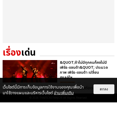
เรื่อง
เด่น
&QUOT;ถ้าไม่มีทุกคนก็คงไม่มี
เพิร์ธ-แซนต้า&QUOT; ประมวล
ภาพ เพิร์ธ-แซนต้า เปลี่ยน
ฮอลล์ให...
EXCLUSIVE
: 34
เว็บไซต์นี้มีการเก็บข้อมูลการใช้งานของคุณเพื่อนำ
เกี่ยวกับเรา
ติดต่อลงโฆษณา
ติดต่อเรา
ตกลง
มาใช้วางแผนและบริหารเว็บไซต์
อ่านเพิ่มเติม
© 2026
THAITICKETMAJOR
All Rights Reserved.
ไม่ว่าจะวันนี้หรือวันไหน ก็จะยังภูมิใจ
ในตัว &QUOT;แจบอม&QUOT;
เหมือนเดิม! ประมวลภาพ JA...
EXCLUSIVE
: 28