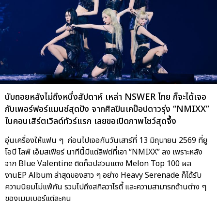
นับถอยหลังไม่ถึงหนึ่งสัปดาห์ เหล่า NSWER ไทย ก็จะได้เจอ
กับเพอร์ฟอร์แมนซ์สุดปัง จากศิลปินเคป๊อปดาวรุ่ง “NMIXX”
ในคอนเสิร์ตเวิลด์ทัวร์แรก
เลยขอเปิดภาพโชว์สุดจึ้ง
อุ่นเครื่องให้แฟน ๆ ก่อนไปเจอกันวันเสาร์ที่ 13 มิถุนายน 2569 ที่ยู
โอบี ไลฟ์ เอ็มสเฟียร์ นาทีนี้มีแต่ลิฟต์ที่เอา “NMIXX” ลง เพราะหลัง
จาก Blue Valentine ติดท็อปสวนแตง Melon Top 100 ผล
งานEP Album ล่าสุดของสาว ๆ อย่าง Heavy Serenade ก็ได้รับ
ความนิยมไม่แพ้กัน รวมไปถึงสกิลวาไรตี้ และความสามารถด้านต่าง ๆ
ของเมมเบอร์แต่ละคน