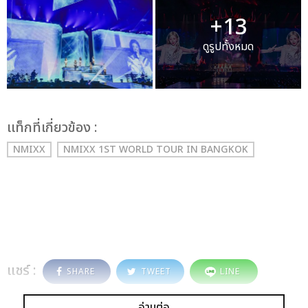
+13
ดูรูปทั้งหมด
เเท็กที่เกี่ยวข้อง :
NMIXX
NMIXX 1ST WORLD TOUR
IN BANGKOK
แชร์ :
SHARE
TWEET
LINE
อ่านต่อ