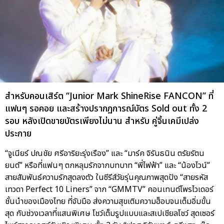
สำหรับคอนเสิร์ต “Junior Mark ShineRise FANCON” ที่
แฟนๆ รอคอย และสร้างปรากฏการณ์บัตร Sold out ทั้ง 2
รอบ หลังเปิดขายบัตรเพียงไม่นาน สำหรับ คู่จิ้นเคมีเปล่ง
ประกาย
“จูเนียร์ ปณชัย ศรีอาริยะรุ่งเรือง” และ “มาร์ค จิรันธนิน ตรัยรัตน
ยนต์” หรือที่แฟนๆ ตกหลุมรักจากบทบาท “พี่ไฟฟ้า” และ “น้องไวน์”
สายสัมพันธ์ความรักสุดลงตัว ในซีรีส์วัยรุ่นคุณภาพสุดปัง “สายรหัส
เทวดา Perfect 10 Liners” จาก “GMMTV” คอนเทนต์โพรไวเดอร์
ชั้นนำของเมืองไทย ที่จับมือ ส่งความสุขเติมความฮ็อบจนเต็มอิ่มขั้น
สุด กับช่วงเวลาที่แสนพิเศษ โชว์เต็มรูปแบบและสเปเชียลโชว์ สุดเซอร์