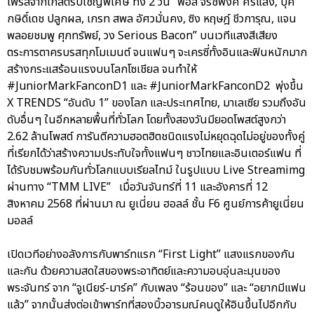
ไพร์สจากเกสต์รับเชิญพิเศษ ทั้ง 2 วัน “ฟอส จิรัชพงศ์ ศรีแสง, บุ๊ค
กษิดิ์เดช ปลูกผล, เกรท สพล อัศวมั่นคง, ซิง หฤษฎ์ ชีวการุณ, แจน
พลอยชมพู ศุภทรัพย์, วง Serious Bacon” บนเวทีแสงสีเสียง
ตระการตาครบรสทุกโมเมนต์ จนแฟนๆ จะเครซี่ทั้งอินและฟินหนักมาก
สร้างกระแสร้อนแรงบนโลกโซเชียล จนทำให้
#JuniorMarkFanconD1 และ #JuniorMarkFanconD2 พุ่งขึ้น
X TRENDS “อันดับ 1” ของโลก และประเทศไทย, มาเลเซีย รวมถึงอัน
ดับอื่นๆ ในอีกหลายพื้นที่ทั่วโลก โดยทั้งสองวันมียอดโพสต์สูงกว่า
2.62 ล้านโพสต์ การันตีความฮอตฮิตชนิดแรงไม่หยุดฉุดไม่อยู่ของทั้งคู่
ที่เรียกได้ว่าสร้างความประทับใจทั้งแฟนๆ ชาวไทยและอินเตอร์แฟน ที่
ได้รับชมพร้อมกันทั่วโลกแบบเรียลไทม์ ในรูปแบบ Live Streamimg
ผ่านทาง “TMM LIVE” เมื่อวันจันทร์ที่ 11 และอังคารที่ 12
สิงหาคม 2568 ที่ผ่านมา ณ ยูเนี่ยน ฮอลล์ ชั้น F6 ศูนย์การค้ายูเนี่ยน
มอลล์
เปิดเวทีอย่างอลังการกับพาร์ทแรก “First Light” แสงแรกของกัน
และกัน ด้วยความสดใสของพระอาทิตย์และความอบอุ่นละมุนของ
พระจันทร์ จาก “จูเนียร์-มาร์ค” กับเพลง “ร้อนของ” และ “อยากมีแฟน
แล้ว” จากนั้นส่งต่อเข้าพาร์ทที่สองบิ้วอารมณ์คนดูให้อินขึ้นไปอีกกับ