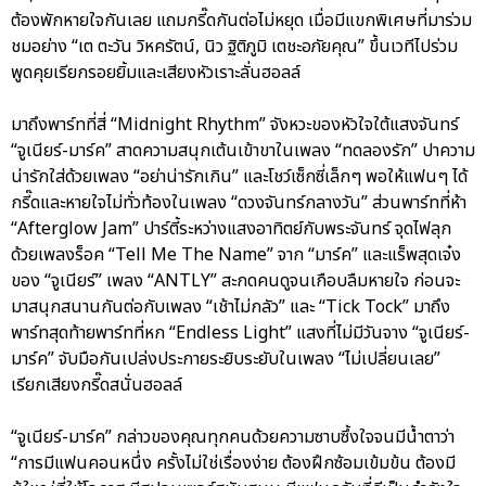
ต้องพักหายใจกันเลย แถมกรี๊ดกันต่อไม่หยุด เมื่อมีแขกพิเศษที่มาร่วม
ชมอย่าง “เต ตะวัน วิหครัตน์, นิว ฐิติภูมิ เตชะอภัยคุณ” ขึ้นเวทีไปร่วม
พูดคุยเรียกรอยยิ้มและเสียงหัวเราะลั่นฮอลล์
มาถึงพาร์ทที่สี่ “Midnight Rhythm” จังหวะของหัวใจใต้แสงจันทร์
“จูเนียร์-มาร์ค” สาดความสนุกเต้นเข้าขาในเพลง “ทดลองรัก” ปาความ
น่ารักใส่ด้วยเพลง “อย่าน่ารักเกิน” และโชว์เซ็กซี่เล็กๆ พอให้แฟนๆ ได้
กรี๊ดและหายใจไม่ทั่วท้องในเพลง “ดวงจันทร์กลางวัน” ส่วนพาร์ทที่ห้า
“Afterglow Jam” ปาร์ตี้ระหว่างแสงอาทิตย์กับพระจันทร์ จุดไฟลุก
ด้วยเพลงร็อค “Tell Me The Name” จาก “มาร์ค” และแร็พสุดเจ๋ง
ของ “จูเนียร์” เพลง “ANTLY” สะกดคนดูจนเกือบลืมหายใจ ก่อนจะ
มาสนุกสนานกันต่อกับเพลง “เช้าไม่กลัว” และ “Tick Tock” มาถึง
พาร์ทสุดท้ายพาร์ทที่หก “Endless Light” แสงที่ไม่มีวันจาง “จูเนียร์-
มาร์ค” จับมือกันเปล่งประกายระยิบระยับในเพลง “ไม่เปลี่ยนเลย”
เรียกเสียงกรี๊ดสนั่นฮอลล์
“จูเนียร์-มาร์ค” กล่าวของคุณทุกคนด้วยความซาบซึ้งใจจนมีน้ำตาว่า
“การมีแฟนคอนหนึ่ง ครั้งไม่ใช่เรื่องง่าย ต้องฝึกซ้อมเข้มข้น ต้องมี