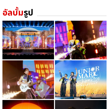
อัลบั้ม
รูป