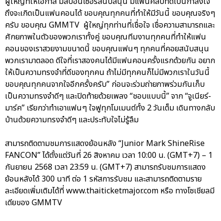
ผู้ใหญ่ที่ให้โอกาส มีสปอนเซอร์สนับสนุน มีแฟนคลับที่ดีเป็นกำลังใจ
ถึงจะเกิดเป็นแฟนคอนได้ ขอบคุณทุกคนที่ทำให้มีวันนี้ ขอบคุณจริงๆ
ครับ ขอบคุณ GMMTV ผู้ใหญ่ทุกท่านที่เชื่อใจ เชื่อความสามารถและ
ศักยภาพในตัวของพวกเราทั้งคู่ ขอบคุณทีมงานทุกคนที่ทำให้แฟน
คอนของเราสวยงามขนาดนี้ ขอบคุณแฟนๆ ทุกคนที่คอยสนับสนุน
พวกเรามาตลอด ดีใจที่เราสองคนได้มีแฟนคอนครั้งแรกด้วยกัน อยาก
ให้เป็นความทรงจำที่ดีของทุกคน ถ้าไม่มีทุกคนก็ไม่มีพวกเราในวันนี้
ขอบคุณทุกคนจากใจอีกครั้งครับ” ก่อนจะร่วมถ่ายภาพร่วมกันเก็บ
เป็นความทรงจำดีๆ และปิดท้ายด้วยเพลง “ชอบแบบนี้” จาก “จูเนียร์-
มาร์ค” เรียกว่าทำเอาแฟนๆ ใจฟูทุกโมเมนต์ทั้ง 2 วันเต็ม เดินทางกลับ
บ้านด้วยความทรงจำดีๆ และประทับใจไม่รู้ลืม
สามารถติดตามชมการแสดงย้อนหลัง “Junior Mark ShineRise
FANCON” ได้ตั้งแต่วันที่ 26 สิงหาคม เวลา 10:00 น. (GMT+7) – 1
กันยายน 2568 เวลา 23:59 น. (GMT+7) สามารถรับชมการแสดง
ย้อนหลังได้ 300 นาที ต่อ 1 รหัสการรับชม และสามารถติดตามราย
ละเอียดเพิ่มเติมได้ที่ www.thaiticketmajor.com หรือ ทางโซเชียลมี
เดียของ GMMTV