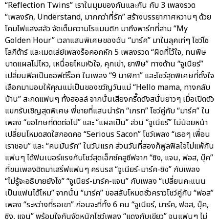
“Reflection Twins” เราในมุมของกันและกัน กับ 3 เพลงรวด
“เพลงรัก, Understand, มากกว่าที่รัก” สร้างบรรยากาศหวานๆ ด้วย
โคมไฟแสงสลัว จัดเต็มความโรแมนติก มาถึงพาร์ทที่สาม “My
Golden Hour” เวลาแสนพิเศษของฉัน “มาร์ค” มาในลุคเท่ๆ โชว์โซ
โลกีต้าร์ และเมดเล่ย์เพลงร็อคอกหัก 5 เพลงรวด “ผิดที่ไว้ใจ, ทนพิษ
บาดแผลไม่ไหว, เหนื่อยไหมหัวใจ, คุกเข่า, ยาพิษ” ทางด้าน “จูเนียร์”
เปลี่ยนฟิลเป็นซอฟต์ร็อค ในเพลง “9 นาฬิกา” และโชว์สุดพิเศษที่ตั้งใจ
เลือกมามอบให้คุณแม่เป็นของขวัญวันแม่ “Hello mama, ทางกลับ
บ้าน” สะกดแฟนๆ ทั้งฮอลล์ จากนั้นเสียงกรี๊ดดังสนั่นยาวๆ เมื่อเปิดตัว
แขกรับเชิญสุดพิเศษ พี่ชายที่แสนน่ารัก “เกรท” โชว์คู่กับ “มาร์ค” ใน
เพลง “ขอโทษที่ติดต่อไป” และ “แผลเป็น” ส่วน “จูเนียร์” ไม่น้อยหน้า
เปลี่ยนโหมดสดใสกอดคอ “Serious Sacon” โชว์เพลง “เธอๆ เพื่อน
เราชอบ” และ “คนมันรัก” ในวันแรก ส่วนวันที่สองก็ฟูลฟิลใจไม่แพ้กัน
แฟนๆ ได้ฟินเบอร์แรงกับโชว์สุดเอ็กซ์คลูซีฟจาก “ซิง, แจน, ฟอส, บุ๊ค”
ที่ขนเพลงฮิตมาเสริ์ฟแฟนๆ ครบรส “จูเนียร์-มาร์ค-ซิง” กับเพลง
“ไม่รู้จะอธิบายยังไง” “จูเนียร์-มาร์ค-แจน” กับเพลง “เปลี่ยนคะแนน
เป็นแฟนได้ไหม” จากนั้น “มาร์ค” ขอสลับโหมดชั่วคราวโชว์คู่กับ “ฟอส”
เพลง “ระหว่างที่รอเขา” ก่อนจะที่ทั้ง 6 คน “จูเนียร์, มาร์ค, ฟอส, บุ๊ค,
ซิง, แจน” พร้อมใจกันจัดหนักโชว์เพลง “แดงกับเขียว” จนแฟนๆ ไม่