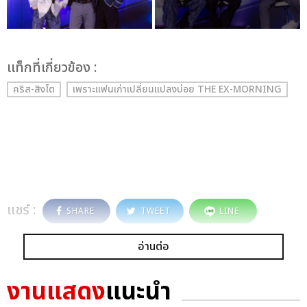
เเท็กที่เกี่ยวข้อง :
คริส-สิงโต
เพราะแฟนเก่าเปลี่ยนแปลงบ่อย THE EX-MORNING
แชร์ :
SHARE
TWEET
LINE
อ่านต่อ
งานแสดง
แนะนำ