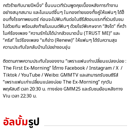
กตัวร้ายกับนายปีหนึ่ง” ขึ้นบนเวทีร่วมพูดคุยเบื้องหลังการทำงาน
อย่างสนุกสนาน และโมเมนต์จิ้นๆ ในกองถ่ายของทั้งคู่ให้แฟนๆ ได้ฮ็
อบทั้งโรงภาพยนตร์ ก่อนจะไปฟินกันต่อในซีรีส์ตอนแรกที่ร่วมรับชม
ไปด้วยกัน พร้อมส่งท้ายโมเมนต์ฟินๆ ด้วยโชว์พิเศษจาก “สิงโต” ที่คว้า
ไมค์ร้องเพลง “ความรักไม่ได้น่ากลัวขนาดนั้น (TRUST ME)” และ
“คริส” โชว์ร้องเพลง “แก้ข่าว (Renew)” ให้แฟนๆ ได้รับความสุข
ความประทับใจกลับบ้านไปอย่างอบอุ่น
ติดตามภาพความประทับใจของงาน “เพราะแฟนเก่าเปลี่ยนแปลงบ่อย :
The First Ex-Morning” ได้ทาง Facebook / Instagram / X /
Tiktok / YouTube / Weibo: GMMTV และสามารถรับชมซีรีส์
“เพราะแฟนเก่าเปลี่ยนแปลงบ่อย The Ex-Morning” ทุกวัน
พฤหัสบดี เวลา 20:30 น. ทางช่อง GMM25 และรับชมย้อนหลังทาง
Viu เวลา 22:30 น.
อัลบั้ม
รูป