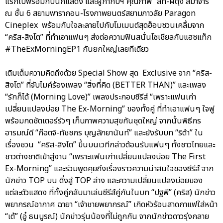
แรกไปพร้อมกับนักแสดง และผู้กำกับฯ คุณภาพ “ลิท-ผดุง สมาจาร”
ณ ชั้น 6 สยามพารากอน-โรงภาพยนตร์สยามภาวลัย Paragon
Cineplex พร้อมกับใจละลายไปกับโมเมนต์สุดฮ็อบชวนเคลิ้มจาก
“คริส-สิงโต” ที่ทำเอาแฟนๆ ส่งต่อความฟินสนั่นโซเชียลกับแฮชแท็ก
#TheExMorningEP1 กันยกใหญ่เลยทีเดียว
เติมเต็มความคิดถึงด้วย Special Show สุด Exclusive จาก “คริส-
สิงโต” ที่จับไมค์ร้องเพลง “สิ่งที่คิด (BETTER THAN)” และเพลง
“รักก็ได้ (Morning Love)” เพลงประกอบซีรีส์ “เพราะแฟนเก่า
เปลี่ยนแปลงบ่อย The Ex-Morning” ของทั้งคู่ ที่ทำเอาแฟนๆ ใจฟู
พร้อมกดชัตเตอร์รัวๆ เก็บภาพความสุขกันชุดใหญ่ จากนั้นพิธีกร
อารมณ์ดี “ก๊อตจิ-ทัชชกร บุญลัภยานันท์” และยังรับบท “ริต้า” ใน
เรื่องชวน “คริส-สิงโต” ขึ้นบนเวทีกล่าวต้อนรับแฟนๆ ทั้งชาวไทยและ
ชาวต่างชาติเข้าสู่งาน “เพราะแฟนเก่าเปลี่ยนแปลงบ่อย The First
Ex-Morning” และร่วมพูดคุยถึงเรื่องราวความน่าสนใจของซีรีส์ จาก
นักข่าว TOP บน ดิ่งสู่ TOP ล่าง และความเปลี่ยนแปลงบ่อยของ
แต่ละตัวแสดง ที่ทั้งคู่กลับมาเล่นซีรีส์คู่กันในบท “ปฐพี” (คริส) นักข่าว
พยากรณ์อากาศ ฉายา “เจ้าชายพยากรณ์” เกิดหัวร้อนสาดกาแฟใส่หน้า
“เต้” (อู๋ ธนบูรณ์) นักข่าวรุ่นน้องที่ไม่ถูกกัน จากนักข่าวดาวรุ่งกลาย