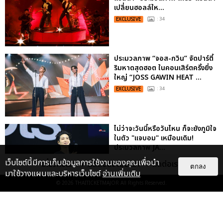
เปลี่ยนฮอลล์ให...
EXCLUSIVE
: 34
ประมวลภาพ “จอส-กวิน” จัดปาร์ตี้
ริมหาดสุดฮอต ในคอนเสิร์ตครั้งยิ่ง
ใหญ่ “JOSS GAWIN HEAT ...
EXCLUSIVE
: 34
ไม่ว่าจะวันนี้หรือวันไหน ก็จะยังภูมิใจ
ในตัว "แจบอม" เหมือนเดิม!
ประมวลภาพ JA...
EXCLUSIVE
: 28
เว็บไซต์นี้มีการเก็บข้อมูลการใช้งานของคุณเพื่อนำ
เกี่ยวกับเรา
ติดต่อลงโฆษณา
ติดต่อเรา
ตกลง
มาใช้วางแผนและบริหารเว็บไซต์
อ่านเพิ่มเติม
© 2026
THAITICKETMAJOR
All Rights Reserved.
ประมวลภาพงาน “มีสติแล้วลูกพีช
PEACH AND ME PREMIERE
NIGHT” ปอนด์-ภูวินทร์ คลั่งรัก