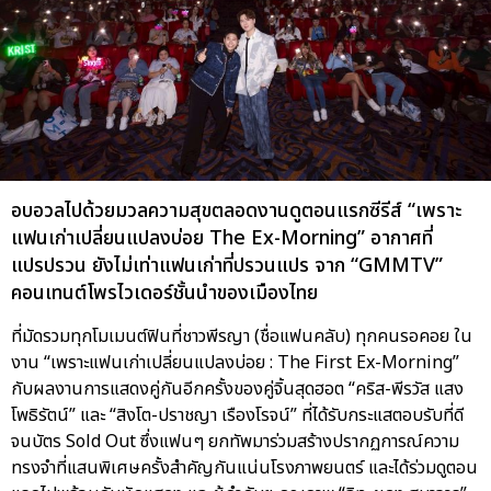
อบอวลไปด้วยมวลความสุขตลอดงานดูตอนแรกซีรีส์ “เพราะ
แฟนเก่าเปลี่ยนแปลงบ่อย The Ex-Morning” อากาศที่
แปรปรวน ยังไม่เท่าแฟนเก่าที่ปรวนแปร จาก “GMMTV”
คอนเทนต์โพรไวเดอร์ชั้นนำของเมืองไทย
ที่มัดรวมทุกโมเมนต์ฟินที่ชาวพีรญา (ชื่อแฟนคลับ) ทุกคนรอคอย ใน
งาน “เพราะแฟนเก่าเปลี่ยนแปลงบ่อย : The First Ex-Morning”
กับผลงานการแสดงคู่กันอีกครั้งของคู่จิ้นสุดฮอต “คริส-พีรวัส แสง
โพธิรัตน์” และ “สิงโต-ปราชญา เรืองโรจน์” ที่ได้รับกระแสตอบรับที่ดี
จนบัตร Sold Out ซึ่งแฟนๆ ยกทัพมาร่วมสร้างปรากฏการณ์ความ
ทรงจำที่แสนพิเศษครั้งสำคัญกันแน่นโรงภาพยนตร์ และได้ร่วมดูตอน