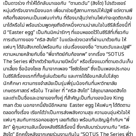
เป็นดาวร่วง ทำให้ได้กลับมาเจอกับ “ตามตะวัน” (สิงโต) โปรดิวเซอร์
หนุ่มดีกรีจบจากเมืองนอก เพื่อมาช่วยกู้สถานการณ์ให้ปฐพี แต่ความพี
คคือทั้งสองคนเป็นแฟนเก่ากัน ที่ต้องมาลุ้นว่าถ่านไฟเก่าจะจุดติดกลับ
มาได้หรือไม่ พร้อมร่วมพูดคุยถึงอีกหนึ่งความน่าสนใจในซีรีส์เรื่องนี้ที่
มี “Easter egg” เป็นกิมมิคน่ารักๆ ที่แอบหยอดไว้ในซีรีส์ที่เกี่ยวกับ
การเดินทางของ “คริส-สิงโต” ในแต่ละช่วงเวลาที่ผ่านมาด้วยกัน ให้
แฟนๆ ได้จับสังเกตไปพร้อมกัน เช่นเรื่องของชื่อ “ตามตะวันและปฐพี”
ความหมายคล้ายกับชื่อ “พี่อาทิตย์กับก้องภพ” จากเรื่อง “SOTUS
The Series พี่ว้ากตัวร้ายกับนายปีหนึ่ง” หรือเรื่องแมวที่ตามตะวันเก็บ
มาเลี้ยง ชื่อน้องโซเซ ก็มาจากเพลง “โซซัดโซเซ” ซึ่งเป็นเพลงประกอบ
ในซีรีส์เรื่องแรกที่ทั้งคู่เล่นด้วยกัน และการได้ย้อนกลับไปใส่ชุด
นักศึกษา ความทรงจำสมัยเป็นรุ่นพี่รุ่นน้องกันที่มหาวิทยาลัย
เกษตรศาสตร์ หรือใน Trailer ที่ “คริส-สิงโต” ใส่ชุดมาสคอตสิงโต
และเต่าเป็นชื่อและฉายาของทั้งคู่ ที่สำคัญเป็นที่มาของน้อง King
man ด้วย นอกจากนี้ยังมีอีกหลาย Easter egg ให้แฟนๆ ได้ติดตาม
ตลอดทั้งเรื่อง เรียกได้ว่าเป็นการส่งพลังความสุข ความอบอุ่นหัวใจให้
แฟนๆ สมกับการรอคอยสุดๆ เลยทีเดียว พร้อมกับเชิญผู้กำกับฯ “พี่
ลิท” ผู้กุมความลับเบื้องหลังซีรีส์เรื่องนี้ ซึ่งกลับมาร่วมงานกับ “คริส-
สิงโต” อีกครั้งหลังจากเคยร่วมงานกันใน “SOTUS The Series พี่ว้า