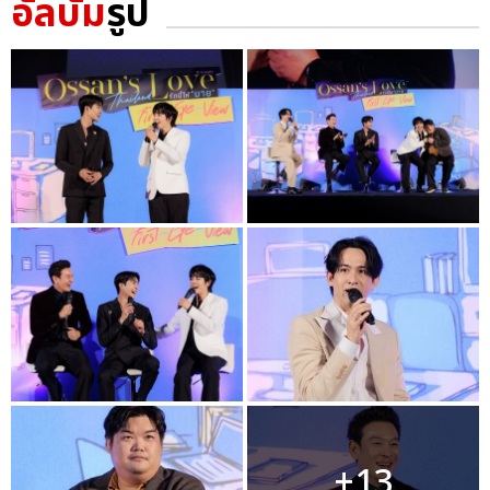
อัลบั้ม
รูป
+13