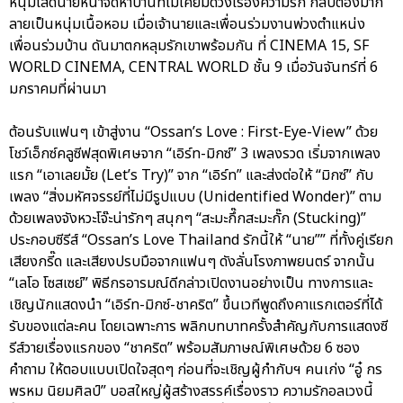
หนุ่มโสดนายหน้าจัดหาบ้านที่ไม่เคยมีดวงเรื่องความรัก กลับต้องมาก
ลายเป็นหนุ่มเนื้อหอม เมื่อเจ้านายและเพื่อนร่วมงานพ่วงตำแหน่ง
เพื่อนร่วมบ้าน ดันมาตกหลุมรักเขาพร้อมกัน ที่ CINEMA 15, SF
WORLD CINEMA, CENTRAL WORLD ชั้น 9 เมื่อวันจันทร์ที่ 6
มกราคมที่ผ่านมา
ต้อนรับแฟนๆ เข้าสู่งาน “Ossan’s Love : First-Eye-View” ด้วย
โชว์เอ็กซ์คลูซีฟสุดพิเศษจาก “เอิร์ท-มิกซ์” 3 เพลงรวด เริ่มจากเพลง
แรก “เอาเลยมั้ย (Let’s Try)” จาก “เอิร์ท” และส่งต่อให้ “มิกซ์” กับ
เพลง “สิ่งมหัศจรรย์ที่ไม่มีรูปแบบ (Unidentified Wonder)” ตาม
ด้วยเพลงจังหวะโจ๊ะน่ารักๆ สนุกๆ “สะมะกึ๊กสะมะกั๊ก (Stucking)”
ประกอบซีรีส์ “Ossan’s Love Thailand รักนี้ให้ “นาย”” ที่ทั้งคู่เรียก
เสียงกรี๊ด และเสียงปรบมือจากแฟนๆ ดังลั่นโรงภาพยนตร์ จากนั้น
“เลโอ โซสเซย์” พิธีกรอารมณ์ดีกล่าวเปิดงานอย่างเป็น ทางการและ
เชิญนักแสดงนำ “เอิร์ท-มิกซ์-ชาคริต” ขึ้นเวทีพูดถึงคาแรกเตอร์ที่ได้
รับของแต่ละคน โดยเฉพาะการ พลิกบทบาทครั้งสำคัญกับการแสดงซี
รีส์วายเรื่องแรกของ “ชาคริต” พร้อมสัมภาษณ์พิเศษด้วย 6 ซอง
คำถาม ให้ตอบแบบเปิดใจสุดๆ ก่อนที่จะเชิญผู้กำกับฯ คนเก่ง “อู๋ กร
พรหม นิยมศิลป์” บอสใหญ่ผู้สร้างสรรค์เรื่องราว ความรักอลเวงนี้