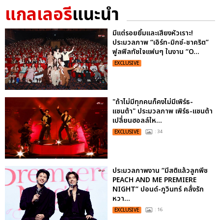
แกลเลอรี
แนะนำ
มีแต่รอยยิ้มและเสียงหัวเราะ!
ประมวลภาพ “เอิร์ท-มิกซ์-ชาคริต”
ฟูลฟิลทัชใจแฟนๆ ในงาน “O...
EXCLUSIVE
"ถ้าไม่มีทุกคนก็คงไม่มีเพิร์ธ-
แซนต้า" ประมวลภาพ เพิร์ธ-แซนต้า
เปลี่ยนฮอลล์ให...
EXCLUSIVE
: 34
ประมวลภาพงาน “มีสติแล้วลูกพีช
PEACH AND ME PREMIERE
NIGHT” ปอนด์-ภูวินทร์ คลั่งรัก
หวา...
EXCLUSIVE
: 16