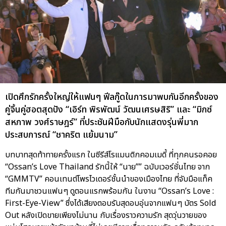
เปิดศึกรักครั้งใหญ่ให้แฟนๆ ฟีลกู๊ดในการมาพบกันอีกครั้งของ
คู่จิ้นคู่ฮอตสุดปัง “เอิร์ท พิรพัฒน์ วัฒนเศรษสิริ” และ “มิกซ์
สหภาพ วงศ์ราษฎร์” ที่ประชันฝีมือกับนักแสดงรุ่นพี่มาก
ประสบการณ์ “ชาคริต แย้มนาม”
บทบาทสุดท้าทายครั้งแรก ในซีรีส์โรแมนติกคอมเมดี้ ที่ทุกคนรอคอย
“Ossan’s Love Thailand รักนี้ให้ “นาย”” ฉบับเวอร์ชั่นไทย จาก
“GMMTV” คอนเทนต์โพรไวเดอร์ชั้นนำของเมืองไทย ที่จับมือแท็ค
ทีมกันมาชวนแฟนๆ ดูตอนแรกพร้อมกัน ในงาน “Ossan’s Love :
First-Eye-View” ซึ่งได้เสียงตอบรับสุดอบอุ่นจากแฟนๆ บัตร Sold
Out หลังเปิดขายเพียงไม่นาน กับเรื่องราวความรัก สุดวุ่นวายของ