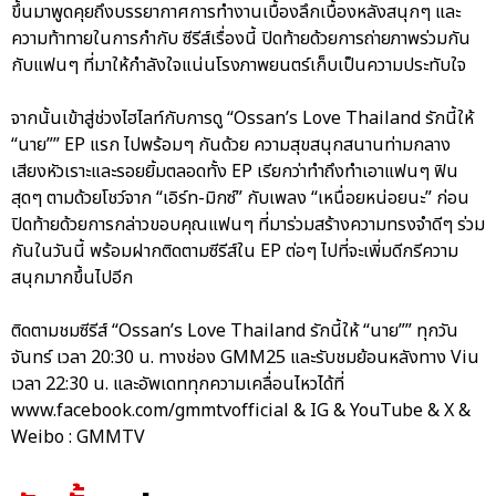
ขึ้นมาพูดคุยถึงบรรยากาศการทำงานเบื้องลึกเบื้องหลังสนุกๆ และ
ความท้าทายในการกำกับ ซีรีส์เรื่องนี้ ปิดท้ายด้วยการถ่ายภาพร่วมกัน
กับแฟนๆ ที่มาให้กำลังใจแน่นโรงภาพยนตร์เก็บเป็นความประทับใจ
จากนั้นเข้าสู่ช่วงไฮไลท์กับการดู “Ossan’s Love Thailand รักนี้ให้
“นาย”” EP แรก ไปพร้อมๆ กันด้วย ความสุขสนุกสนานท่ามกลาง
เสียงหัวเราะและรอยยิ้มตลอดทั้ง EP เรียกว่าทำถึงทำเอาแฟนๆ ฟิน
สุดๆ ตามด้วยโชว์จาก “เอิร์ท-มิกซ์” กับเพลง “เหนื่อยหน่อยนะ” ก่อน
ปิดท้ายด้วยการกล่าวขอบคุณแฟนๆ ที่มาร่วมสร้างความทรงจำดีๆ ร่วม
กันในวันนี้ พร้อมฝากติดตามซีรีส์ใน EP ต่อๆ ไปที่จะเพิ่มดีกรีความ
สนุกมากขึ้นไปอีก
ติดตามชมซีรีส์ “Ossan’s Love Thailand รักนี้ให้ “นาย”” ทุกวัน
จันทร์ เวลา 20:30 น. ทางช่อง GMM25 และรับชมย้อนหลังทาง Viu
เวลา 22:30 น. และอัพเดททุกความเคลื่อนไหวได้ที่
www.facebook.com/gmmtvofficial & IG & YouTube & X &
Weibo : GMMTV