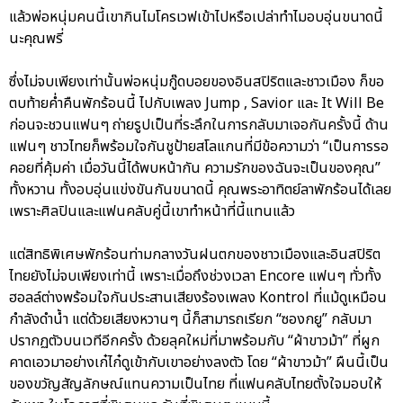
แล้วพ่อหนุ่มคนนี้เขากินไมโครเวฟเข้าไปหรือเปล่าทำไมอบอุ่นขนาดนี้
นะคุณพรี่
ซึ่งไม่จบเพียงเท่านั้นพ่อหนุ่มกู๊ดบอยของอินสปิริตและชาวเมือง ก็ขอ
ตบท้ายค่ำคืนพักร้อนนี้ ไปกับเพลง Jump , Savior และ It Will Be
ก่อนจะชวนแฟนๆ ถ่ายรูปเป็นที่ระลึกในการกลับมาเจอกันครั้งนี้ ด้าน
แฟนๆ ชาวไทยก็พร้อมใจกันชูป้ายสโลแกนที่มีข้อความว่า “เป็นการรอ
คอยที่คุ้มค่า เมื่อวันนี้ได้พบหน้ากัน ความรักของฉันจะเป็นของคุณ”
ทั้งหวาน ทั้งอบอุ่นแข่งขันกันขนาดนี้ คุณพระอาทิตย์ลาพักร้อนได้เลย
เพราะศิลปินและแฟนคลับคู่นี้เขาทำหน้าที่นี้แทนแล้ว
แต่สิทธิพิเศษพักร้อนท่ามกลางวันฝนตกของชาวเมืองและอินสปิริต
ไทยยังไม่จบเพียงเท่านี้ เพราะเมื่อถึงช่วงเวลา Encore แฟนๆ ทั่วทั้ง
ฮอลล์ต่างพร้อมใจกันประสานเสียงร้องเพลง Kontrol ที่แม้ดูเหมือน
กำลังดำน้ำ แต่ด้วยเสียงหวานๆ นี้ก็สามารถเรียก “ซองกยู” กลับมา
ปรากฏตัวบนเวทีอีกครั้ง ด้วยลุคใหม่ที่มาพร้อมกับ “ผ้าขาวม้า” ที่ผูก
คาดเอวมาอย่างเก๋ไก๋ดูเข้ากับเขาอย่างลงตัว โดย “ผ้าขาวม้า” ผืนนี้เป็น
ของขวัญสัญลักษณ์แทนความเป็นไทย ที่แฟนคลับไทยตั้งใจมอบให้