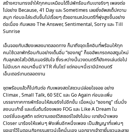
สร้างความทรงจำให้ทุกคนเหมือนได้ไปพักร้อนกับเขาจริงๆ เพลงต่อ
ไปอย่าง Because, 41 Day และ Sometimes เลยยิ่งอัพสเต็ปความ
สนุก ก่อนจะไล่ระดับขึ้นไปเรื่อยๆ ด้วยอารมณ์ดนตรีที่พุ่งสูงขึ้นอย่าง
ต่อเนื่อง กับเพลง The Answer, Sentimental, Sorry และ Till
Sunrise
เอ็นจอยกับเสียงเพลงมาตลอดทาง ก็มาถึงจุดเช็คอินที่พร้อมให้ทุก
คนใช้เวลาพักร้อนกันอย่างเต็มอิ่ม “ซองกยู” ก็ขออัพเกรดคอสตูมใหม่
กับลุคสดใสไวป์ซัมเมอร์ซัมใจ ซึ่งระหว่างนั้นวงดนตรีก็ยังคงเล่นต่อไป
ไม่มีเบรก คอนฯอื่นมี VTR คั่นโชว์ แต่คอนฯนี้เรามีนักดนตรี
เอ็นเตอร์เทนตลอดงาน
ชุดพร้อมแล้วก็ไปกันต่อ กับเพลงสดใสชวนปล่อยใจจอย อย่าง
Climax , Small Talk, 60 SEC และ Go Again ก่อนจะเพิ่ม
บรรยากาศการพักร้อนให้สมจริงไปอีกขั้น เมื่อหนุ่ม “ซองกยู” เริ่มนั่ง
ลงบนเก้าอี้ และเริ่มต้นร้องเพลง FOG และ Like A Dream ใน
เวอร์ชั่นอะคูสติก แต่ความเซอร์วิสเซอร์ใจยังไม่จบ เขายังนำเพลง
Closer มาร้องให้แฟนๆ ฟังเพิ่มอีกหนึ่งเพลง เป็นสัญญาที่แฟนๆ
ขอเอาไว้ในตอนกิจกรรมซาวน์เช็คนั่นเอง นอกจากเจ้าตายิ้มชวนละลาย