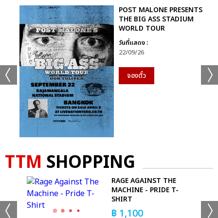
POST MALONE PRESENTS
THE BIG ASS STADIUM
WORLD TOUR
วันที่แสดง :
22/09/26
จองตั๋ว
TTM
SHOPPING
RAGE AGAINST THE
T-
MACHINE - PRIDE T-
SHIRT
฿
1,100