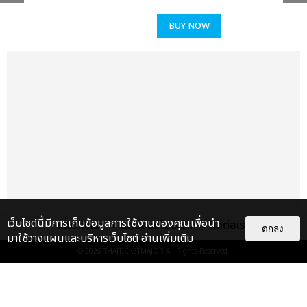
BUY NOW
เว็บไซต์นี้มีการเก็บข้อมูลการใช้งานของคุณเพื่อนำ
เกี่ยวกับเรา
ติดต่อลงโฆษณา
ติดต่อเรา
ตกลง
มาใช้วางแผนและบริหารเว็บไซต์
อ่านเพิ่มเติม
© 2026
THAITICKETMAJOR
All Rights Reserved.
แกลเลอรี
แนะนำ
ประมวลภาพ “จอส-กวิน” จัดปาร์ตี้