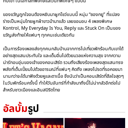
กับเขา ในโอกาสที่พิเศษและวันที่พิเศษๆ แบบนี้
ของขวัญถูกใจจนต้องหยิบมาผูกโชว์แบบนี้ หนุ่ม “ซองกยู” ที่แปลง
ร่างเป็นหนุ่มไทยผูกผ้าขาวม้ามาแล้ว เลยขอมอบ 4 เพลงพิเศษ
Kontrol, My Everyday Is You, Reply และ Stuck On เป็นของ
ขวัญส่งท้ายให้แฟนๆ ทุกคนเช่นเดียวกัน
เป็นการร้องเพลงส่งทุกคนกลับบ้านจากการไปเที่ยวพักร้อนกับเขาได้
อย่างสุดแสนประทับใจ และเต็มอิ่มไปด้วยมวลแห่งความสุข จากความ
น่ารักอบอุ่นของเจ้าของคอนเสิร์ต รวมถึงเสียงร้องเพลงสุดแสนทรง
พลังที่เต็มเปี่ยมไปด้วยอารมณ์ที่แฟนๆ คิดถึง เพลงโปรดที่รอคอยมา
นานกว่าจะได้มาฟังด้วยหูและตาเนื้อ จึงนับว่าเป็นคอนเสิร์ตที่ฮีลใจสุดๆ
ในวันพักร้อนครั้งนี้ ทำให้วันจันทร์ที่กำลังมาถึงนี้ไม่น่ากลัวอีกต่อไป
สำหรับชาวเมืองและอินสปิริตไทย
อัลบั้ม
รูป