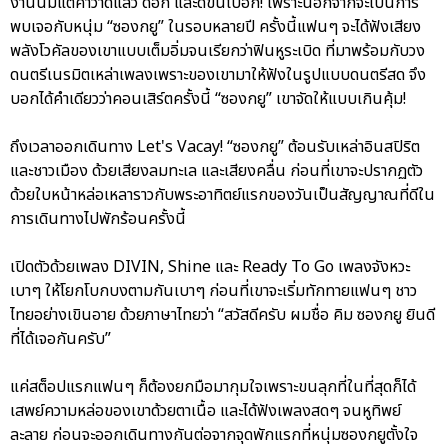
งานนี้มีแต่คำว่าดีแล้ว ดีอีก และดีขึ้นไปอีก! เพราะนอกจากจะเป็นการ
พบเจอกับหนุ่ม “ซองกยู” ในรอบหลายปี ครั้งนี้แฟนๆ จะได้ฟังเสียง
พลังโวคัลของเขาแบบเต็มอิ่มจนเรียกว่าฟินหูระเบิด ที่มาพร้อมกับวง
ดนตรีเนรมิตเหล่าเพลงเพราะของเขามาให้ฟังในรูปแบบดนตรีสด จึง
บอกได้คำเดียวว่าคอนเสิร์ตครั้งนี้ “ซองกยู” เขาจัดให้แบบเกินคุ้ม!
ถึงเวลาออกเดินทาง Let's Vacay! “ซองกยู” ต้อนรับเหล่าอินสปิริต
และชาวเมือง ด้วยเสียงลมทะเล และเสียงคลื่น ก่อนที่เขาจะปรากฏตัว
ด้วยใบหน้าหล่อเหลาราวกับพระอาทิตย์แรกของวันเป็นสัญญาณที่ดีใน
การเดินทางไปพักร้อนครั้งนี้
เปิดตัวด้วยเพลง DIVIN, Shine และ Ready To Go เพลงจังหวะ
เบาๆ ให้โยกโบกบงตามกันเบาๆ ก่อนที่เขาจะเริ่มทักทายแฟนๆ ชาว
ไทยอย่างเขินอาย ด้วยภาษาไทยว่า “สวัสดีครับ ผมชื่อ คิม ซองกยู ยินดี
ที่ได้เจอกันครับ”
แค่สต็อปแรกแฟนๆ ก็ต้องยกมือมากุมใจเพราะขนลุกที่ในที่สุดก็ได้
เสพย์ความหล่อของเขาด้วยตาเนื้อ และได้ฟังเพลงสดๆ จนหูทิพย์
ละลาย ก่อนจะออกเดินทางกันต่อจากจุดพักแรกที่หนุ่มซองกยูตั้งใจ