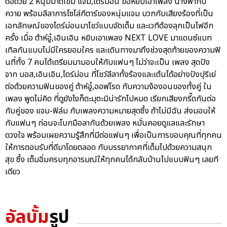
ต่อด้วย 2 หนุ่มมาดเข้ม แจม,ไดร์ม่อน ขอหยิบเอาเพลง นางฟ้ากับ
ควาย พร้อมลีลาการโซโล่กีตาร์ของหนุ่มแจม บวกกับเสียงร้องที่เป็น
เอกลักษณ์ของไดร์ม่อนมาโชว์แบบจัดเต็ม และเวทีต้องลุกเป็นไฟอีก
ครั้ง เมื่อ ต้าห์อู๋,เอินเอิน หยิบเอาเพลง NEXT LOVE มาแดนซ์แบท
เทิลกันแบบไม่มีใครยอมใคร และเดินทางมาถึงช่วงสุดท้ายของความฟิ
นที่ทั้ง 7 คนได้เตรียมมามอบให้กับแฟนๆ ไม่ว่าจะเป็น เพลง สุดปัง
จาก บอส,เอินเอิน,ไดร์ม่อน ที่โชว์ลีลาทั้งร้องและเต้นได้อย่างปังปุริเย่
ต่อด้วยความฟินของคู่ ต้าห์อู๋,ออฟโรด กับความง้องอนของทั้งคู่ ใน
เพลง พูดไม่คิด ที่ดูยังไงก็ตะมุตะมิน่ารักไปหมด เรียกเสียงกรี๊ดกันต่อ
กับคู่ของ แจม-ฟิล์ม กับเพลงความหมายสุดซึ้ง ถ้าไม่มีฉัน ส่งมอบให้
กับแฟนๆ ก่อนจะโบกมือลากันด้วยเพลง หมั่นคอยดูแลและรักษา
ดวงใจ พร้อมเผยความรู้สึกที่มีต่อแฟนๆ เพื่อเป็นการขอบคุณที่ทุกคน
ให้การตอบรับที่ดีมาโดยตลอด กับบรรยากาศที่เต็มไปด้วยความสนุก
สุข ซึ้ง เต็มอิ่มครบทุกอารมณ์ให้ทุกคนได้กลับบ้านไปแบบฟินๆ เลยที
เดียว
อัลบั้ม
รูป