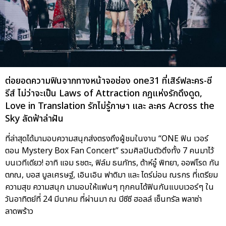
ต่อยอดความฟินจากทางหน้าจอช่อง one31 ที่เสิร์ฟละคร-ซี
รีส์ ไม่ว่าจะเป็น Laws of Attraction กฎแห่งรักดึงดูด,
Love in Translation รักไม่รู้ภาษา และ ละคร Across the
Sky ลัดฟ้าล่าฝัน
ที่ล่าสุดได้มามอบความสนุกส่งตรงถึงผู้ชมในงาน “ONE ฟิน เวอร์
ตอน Mystery Box Fan Concert” รวมศิลปินตัวตึงทั้ง 7 คนมาไว้
บนเวทีเดียว! อาทิ แจม รชตะ, ฟิล์ม ธนภัทร, ต้าห์อู๋ พิทยา, ออฟโรด กัน
ตภณ, บอส บูลเศรษฐ์, เอินเอิน ฟาติมา และ ไดร์ม่อน ณรกร ที่เตรียม
ความสุข ความสนุก มามอบให้แฟนๆ ทุกคนได้ฟินกันแบบเวอร์ๆ ใน
วันอาทิตย์ที่ 24 มีนาคม ที่ผ่านมา ณ บีซีซี ฮอลล์ เซ็นทรัล พลาซ่า
ลาดพร้าว