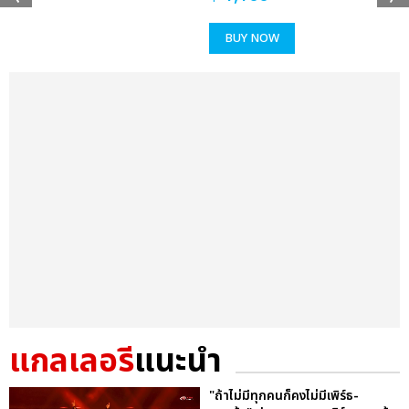
BUY NOW
แกลเลอรี
แนะนำ
"ถ้าไม่มีทุกคนก็คงไม่มีเพิร์ธ-