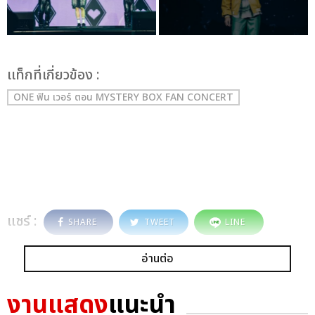
เเท็กที่เกี่ยวข้อง :
ONE ฟิน เวอร์ ตอน MYSTERY BOX FAN CONCERT
แชร์ :
SHARE
TWEET
LINE
อ่านต่อ
งานแสดง
แนะนำ