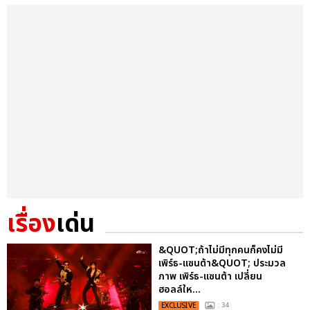
เรื่อง
เด่น
&QUOT;ถ้าไม่มีทุกคนก็คงไม่มี
เพิร์ธ-แซนต้า&QUOT; ประมวล
ภาพ เพิร์ธ-แซนต้า เปลี่ยน
ฮอลล์ให...
EXCLUSIVE
: 34