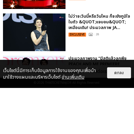
ไม่ว่าจะวันนี้หรือวันไหน ก็จะยังภูมิใจ
ในตัว &QUOT;แจบอม&QUOT;
เหมือนเดิม! ประมวลภาพ JA...
EXCLUSIVE
: 28
ประมวลภาพงาน “มีสติแล้วลูกพีช
PEACH AND ME PREMIERE
NIGHT” ปอนด์-ภูวินทร์ คลั่งรัก
เว็บไซต์นี้มีการเก็บข้อมูลการใช้งานของคุณเพื่อนำ
เกี่ยวกับเรา
ติดต่อลงโฆษณา
ติดต่อเรา
ตกลง
หวา...
มาใช้วางแผนและบริหารเว็บไซต์
อ่านเพิ่มเติม
EXCLUSIVE
: 16
© 2026
THAITICKETMAJOR
All Rights Reserved.
เคมีดี มวลสนุก! ประมวลภาพ “ดิว-
ธี” เปิดตัวซีรีส์ “MR.KILL มังงะสั่ง
ตาย” ในงาน “MR.KILL...
EXCLUSIVE
: 14