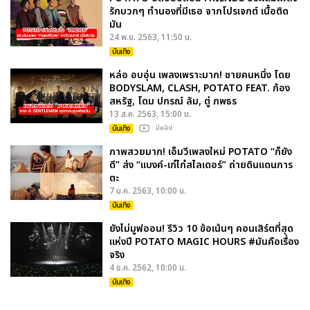
รักบวกๆ ทำนองที่มีเธอ จากโปรเจกต์ เนื้อติด
มัน
24 พ.ย. 2563, 11:50 น.
บันเทิง
หล่อ อบอุ่น เพลงเพราะมาก! ชายคนหนึ่ง โดย
BODYSLAM, CLASH, POTATO FEAT. ก้อง
สหรัฐ, โดม ปกรณ์ ลัม, ตู่ ภพธร
13 ส.ค. 2563, 15:00 น.
บันเทิง
: มีคลิป
ภาพสวยมาก! เอ็มวีเพลงใหม่ POTATO “ก็ยัง
ดี” ส่ง “แบงค์-เก๋ไก๋สไลเดอร์” ถ่ายดินแดนภาร
ตะ
7 ม.ค. 2563, 10:00 น.
บันเทิง
ยังไม่มูฟออน! รีวิว 10 ข้อเน้นๆ คอนเสิร์ตที่สุด
แห่งปี POTATO MAGIC HOURS #มันคือเรื่อง
จริง
4 ธ.ค. 2562, 10:00 น.
บันเทิง