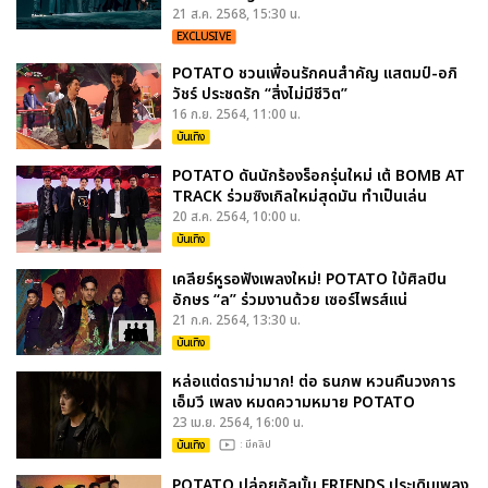
21 ส.ค. 2568, 15:30 น.
EXCLUSIVE
POTATO ชวนเพื่อนรักคนสำคัญ แสตมป์-อภิ
วัชร์ ประชดรัก “สิ่งไม่มีชีวิต”
16 ก.ย. 2564, 11:00 น.
บันเทิง
POTATO ดันนักร้องร็อกรุ่นใหม่ เต้ BOMB AT
TRACK ร่วมซิงเกิลใหม่สุดมัน ทำเป็นเล่น
20 ส.ค. 2564, 10:00 น.
บันเทิง
เคลียร์หูรอฟังเพลงใหม่! POTATO ใบ้ศิลปิน
อักษร “ล” ร่วมงานด้วย เซอร์ไพรส์แน่
21 ก.ค. 2564, 13:30 น.
บันเทิง
หล่อแต่ดราม่ามาก! ต่อ ธนภพ หวนคืนวงการ
เอ็มวี เพลง หมดความหมาย POTATO
23 เม.ย. 2564, 16:00 น.
บันเทิง
: มีคลิป
POTATO ปล่อยอัลบั้ม FRIENDS ประเดิมเพลง