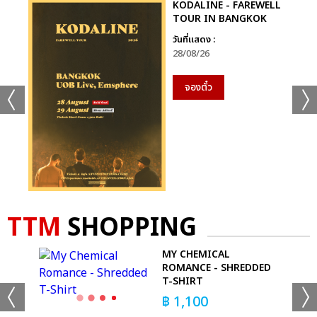
KODALINE - FAREWELL
TOUR IN BANGKOK
วันที่แสดง :
28/08/26
จองตั๋ว
TTM
SHOPPING
UMP
MY CHEMICAL
ROMANCE - SHREDDED
T-SHIRT
฿
1,100