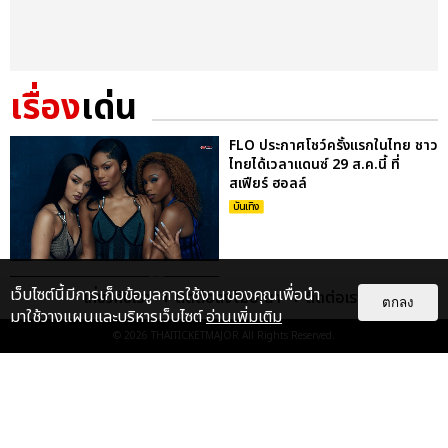
เรื่อง
เด่น
FLO ประกาศโชว์ครั้งแรกในไทย ชาว
ไทยได้เวลาแดนซ์ 29 ส.ค.นี้ ที่
สเฟียร์ ฮอลล์
บันเทิง
FLO ชวนแดนซ์ ปลุกพลังสาวแซ่บใน
เว็บไซต์นี้มีการเก็บข้อมูลการใช้งานของคุณเพื่อนำ
เกี่ยวกับเรา
ติดต่อลงโฆษณา
ติดต่อเรา
เพลงใหม่ REMEDIED ก่อนเจอตัว
ตกลง
มาใช้วางแผนและบริหารเว็บไซต์
อ่านเพิ่มเติม
จริงที่เมืองไทย 29 ส.ค. นี้
© 2026
THAITICKETMAJOR
All Rights Reserved.
บันเทิง
เตโช-ปิง ชวนดูแมตซ์แรกซีรีส์
“MATCH POINT รักนี้ต้องเสิร์ฟ”