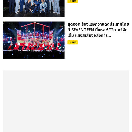
บันเทิง
สุดฮอต ร้องแรงกว่าแดดประเทศไทย
ก็ SEVENTEEN นี่แหละ! รีวิวโชว์จัด
เต็ม แสงสีเสียงอลังการ...
บันเทิง