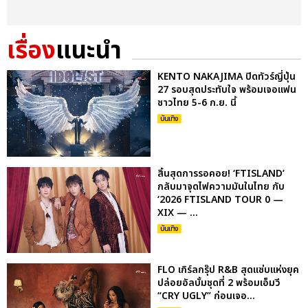
เรื่อง
แนะนำ
KENTO NAKAJIMA ปิดทัวร์ญี่ปุ่น
27 รอบสุดประทับใจ พร้อมเจอแฟน
ชาวไทย 5-6 ก.ย. นี้
บันเทิง
สิ้นสุดการรอคอย! ‘FTISLAND’
กลับมาจุดไฟความมันในไทย กับ
‘2026 FTISLAND TOUR 0 —
XIX — ...
บันเทิง
FLO เกิร์ลกรุ๊ป R&B สุดแซ่บแห่งยุค
ปล่อยอัลบั้มชุดที่ 2 พร้อมเอ็มวี
“CRY UGLY” ก่อนเจอ...