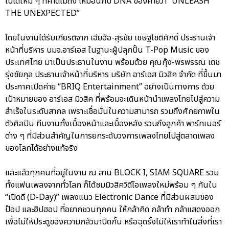
ไปได้ใหม่ ๆ ที่คาดไม่ถึง เหมือนกับ DNA ของค่ายว่า “UNLEASH
THE UNEXPECTED”
โดยในงานได้รับเกียรติจาก เฮียฮ้อ-สุรชัย เชษฐโชติศักดิ์ ประธานเจ้า
หน้าที่บริหาร บมจ.อาร์เอส ในฐานะผู้ปลุกปั้น T-Pop Music ของ
ประเทศไทย มาเป็นประธานในงาน พร้อมด้วย คุณกุ้ง-พรพรรณ เตช
รุ่งชัยกุล ประธานเจ้าหน้าที่บริหาร บริษัท อาร์เอส มิวสิค จำกัด ที่ขึ้นมา
ประกาศเปิดค่าย “BRIQ Entertainment” อย่างเป็นทางการ ด้วย
เป้าหมายของ อาร์เอส มิวสิค ที่พร้อมจะเดินหน้านำเพลงไทยไปสู่ความ
สำเร็จในระดับสากล เพราะเชื่อมั่นในความสามารถ รวมถึงศักยภาพใน
ตัวศิลปิน ทีมงานทั้งเบื้องหน้าและเบื้องหลัง รวมถึงลูกค้า พาร์ทเนอร์
ต่าง ๆ ที่มีส่วนสำคัญในการยกระดับวงการเพลงไทยไปสู่ตลาดเพลง
ของโลกได้อย่างแท้จริง
และแล้วทุกคนที่อยู่ในงาน ณ ลาน BLOCK I, SIAM SQUARE รวม
ทั้งแฟนเพลงจากทั่วโลก ก็ได้ชมมิวสิควิดีโอเพลงใหม่พร้อม ๆ กันใน
“เปิดดิ (D-Day)” เพลงแนว Electronic Dance ที่มีส่วนผสมของ
ป๊อป และฮิปฮอป ที่อยากชวนทุกคน ให้กล้าคิด กล้าทำ กล้าแสดงออก
เพื่อไม่ให้ประตูของความกลัวมาปิดกั้น หรือฉุดรั้งไม่ให้เราทำในสิ่งที่เรา