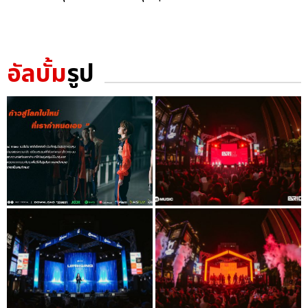
อัลบั้ม
รูป