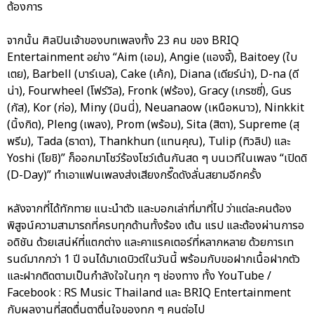
ต้องการ
จากนั้น ศิลปินเจ้าของบทเพลงทั้ง 23 คน ของ BRIQ
Entertainment อย่าง “Aim (เอม), Angie (แองจี้), Baitoey (ใบ
เตย), Barbell (บาร์เบล), Cake (เค้ก), Diana (เดียร์น่า), D-na (ดี
น่า), Fourwheel (โฟร์วิล), Fronk (ฟร้อง), Gracy (เกรซซี่), Gus
(กัส), Kor (ก่อ), Miny (มินนี่), Neuanaow (เหนือหนาว), Ninkkit
(นิ้งกิต), Pleng (เพลง), Prom (พร้อม), Sita (สิตา), Supreme (สุ
พรีม), Tada (ธาดา), Thankhun (แทนคุณ), Tulip (ทิวลิป) และ
Yoshi (โยชิ)” ก็ออกมาโชว์ร้องโชว์เต้นกันสด ๆ บนเวทีในเพลง “เปิดดิ
(D-Day)” ทำเอาแฟนเพลงส่งเสียงกรี๊ดดังลั่นสยามอีกครั้ง
หลังจากที่ได้ทักทาย แนะนำตัว และบอกเล่าที่มาที่ไป ว่าแต่ละคนต้อง
พิสูจน์ความสามารถที่ครบทุกด้านทั้งร้อง เต้น แรป และต้องผ่านการอ
อดิชัน ด้วยเสน่ห์ที่แตกต่าง และคาแรคเตอร์ที่หลากหลาย ด้วยการเท
รนด์มากกว่า 1 ปี จนได้มาเดบิวต์ในวันนี้ พร้อมกับขอฝากเนื้อฝากตัว
และฝากติดตามเป็นกำลังใจในทุก ๆ ช่องทาง ทั้ง YouTube /
Facebook : RS Music Thailand และ BRIQ Entertainment
กับผลงานที่สุดตื่นตาตื่นใจของทุก ๆ คนต่อไป