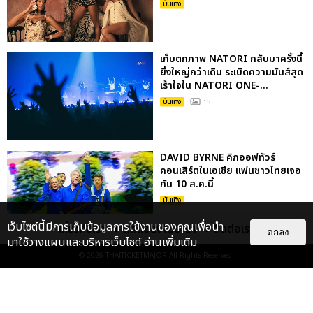
บันเทิง
เก็บตกภาพ NATORI กลับมาครั้งนี้
ยิ่งใหญ่กว่าเดิม ระเบิดความมันส์สุด
เร้าใจใน NATORI ONE-...
บันเทิง
: 5
DAVID BYRNE คิกออฟทัวร์
คอนเสิร์ตในเอเชีย แฟนชาวไทยเจอ
กัน 10 ส.ค.นี้
บันเทิง
เว็บไซต์นี้มีการเก็บข้อมูลการใช้งานของคุณเพื่อนำ
เกี่ยวกับเรา
ติดต่อลงโฆษณา
ติดต่อเรา
ตกลง
มาใช้วางแผนและบริหารเว็บไซต์
อ่านเพิ่มเติม
© 2026
THAITICKETMAJOR
All Rights Reserved.