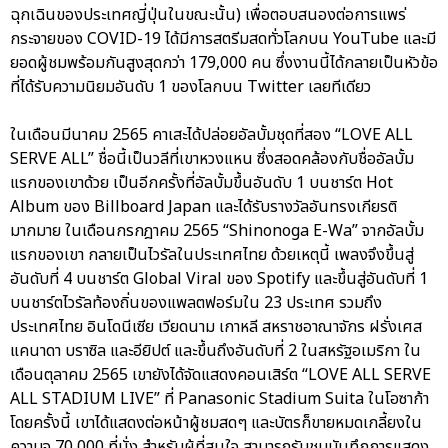
ฉุกเฉินของประเทศญี่ปุ่นในขณะนั้น) เพื่อตอบสนองต่อการแพร่
กระจายของ COVID-19 ได้มีการสตรีมสดทั่วโลกบน YouTube และมี
ยอดผู้ชมพร้อมกันสูงสุดกว่า 179,000 คน ซึ่งงานนี้ได้กลายเป็นหัวข้อ
ที่ได้รับความนิยมอันดับ 1 ของโลกบน Twitter เลยทีเดียว
ในเดือนมีนาคม 2565 คาเสะได้ปล่อยอัลบั้มชุดที่สอง “LOVE ALL
SERVE ALL” ชื่อนี้เป็นวลีที่เขาหวงแหน ซึ่งสอดคล้องกับชื่ออัลบั้ม
แรกของเขาด้วย เป็นอีกครั้งที่อัลบั้มขึ้นอันดับ 1 บนชาร์ต Hot
Album ของ Billboard Japan และได้รับรางวัลอันทรงเกียรติ
มากมาย ในเดือนกรกฎาคม 2565 “Shinonoga E-Wa” จากอัลบั้ม
แรกของเขา กลายเป็นไวรัลในประเทศไทย ด้วยเหตุนี้ เพลงจึงขึ้นสู่
อันดับที่ 4 บนชาร์ต Global Viral ของ Spotify และขึ้นสู่อันดับที่ 1
บนชาร์ตไวรัลท้องถิ่นของแพลตฟอร์มใน 23 ประเทศ รวมถึง
ประเทศไทย อินโดนีเซีย เวียดนาม เกาหลี สหราชอาณาจักร ฝรั่งเศส
แคนาดา บราซิล และอียิปต์ และขึ้นถึงอันดับที่ 2 ในสหรัฐอเมริกา ใน
เดือนตุลาคม 2565 เขายังได้จัดแสดงคอนเสิร์ต “LOVE ALL SERVE
ALL STADIUM LIVE” ที่ Panasonic Stadium Suita ในโอซาก้า
โดยครั้งนี้ เขาได้แสดงต่อหน้าผู้ชมสดๆ และบัตรก็ขายหมดเกลี้ยงใน
ความจุ 70,000 ที่นั่ง สำหรับผู้ที่สนใจ สามารถรับชมบันทึกการแสดง