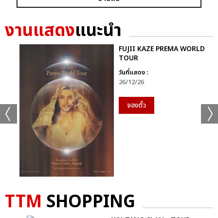
เเท็กที่เกี่ยวข้อง :
งานแสดง
แนะนำ
FUJII KAZE
FUJII KAZE AND THE PIANO ASIA TOUR IN BANGKOK
FUJII KAZE PREMA WORLD
TOUR
วันที่แสดง :
26/12/26
จองตั๋ว
แชร์ :
SHARE
TWEET
LINE
TTM
SHOPPING