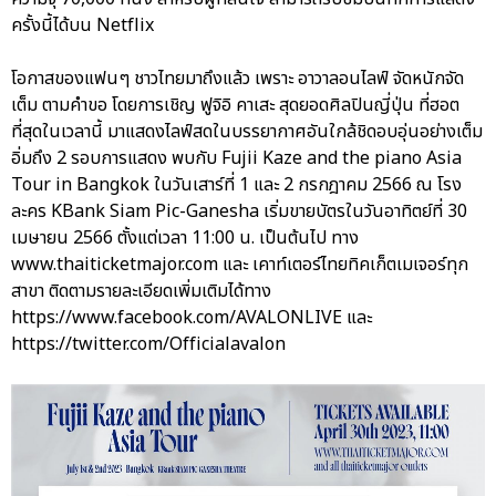
ครั้งนี้ได้บน Netflix
โอกาสของแฟนๆ ชาวไทยมาถึงแล้ว เพราะ อาวาลอนไลฟ์ จัดหนักจัด
เต็ม ตามคำขอ โดยการเชิญ ฟูจิอิ คาเสะ สุดยอดศิลปินญี่ปุ่น ที่ฮอต
ที่สุดในเวลานี้ มาแสดงไลฟ์สดในบรรยากาศอันใกล้ชิดอบอุ่นอย่างเต็ม
อิ่มถึง 2 รอบการแสดง พบกับ Fujii Kaze and the piano Asia
Tour in Bangkok ในวันเสาร์ที่ 1 และ 2 กรกฎาคม 2566 ณ โรง
ละคร KBank Siam Pic-Ganesha เริ่มขายบัตรในวันอาทิตย์ที่ 30
เมษายน 2566 ตั้งแต่เวลา 11:00 น. เป็นต้นไป ทาง
www.thaiticketmajor.com และ เคาท์เตอร์ไทยทิคเก็ตเมเจอร์ทุก
สาขา ติดตามรายละเอียดเพิ่มเติมได้ทาง
https://www.facebook.com/AVALONLIVE และ
https://twitter.com/Officialavalon