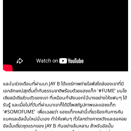
และในช่วงเดือนที่ผ่านมา JAY B ได้แชร์ภาพถ่ายไลฟ์สไตล์ของเขาที่มี
เอกลักษณ์สุดดื่มด่ำกับธรรมชาติพร้อมด้วยแฮชแท็ก ‘#FUME’ บนโซ
เชียลมีเดียส่วนตัวของเขา ที่เหมือนกำลังบอกใบ้บางอย่างให้แฟนๆ ได้
รับรู้ และเมื่อไม่กี่วันที่ผ่านมาเขาก็ได้มีโพสต์รูปภาพและแฮชแท็ก
‘#SOMOFUME’ เพื่อเฉลยว่า แฮชแท็กเหล่านี้เกี่ยวข้องกับการคัม
แบคและอัลบั้มใหม่นั่นเอง ทำให้แฟนๆ ทั่วโลกต่างคาดหวังและรอคอย
อัลบั้มเดี่ยวชุดแรกของ JAY B กันอย่างล้นหลาม สำหรับอัลบั้ม