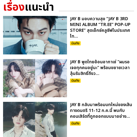
เรื่อง
แนะนำ
JAY B มอบความสุข “JAY B 3RD
MINI ALBUM “TR.EE” POP-UP
STORE” สุดเอ็กซ์คลูซีฟในประเทศ
ไท...
บันเทิง
JAY B พูดไทยอ้อนอากาเซ่ "ผมรอ
เจอทุกคนอยู่นะ" พร้อมขยายเวลา
ลุ้นรับสิทธิ์ถึงว...
บันเทิง
JAY B กลับมาพร้อมบทใหม่ของเส้น
ทางดนตรี 11-12 ก.ค.นี้ พบกับ
คอนเสิร์ตที่ถูกออกแบบมาอย่าง...
บันเทิง