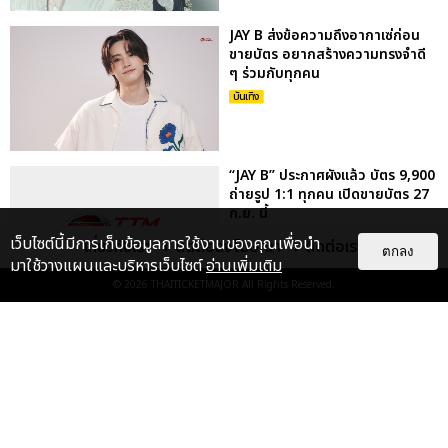
JAY B ส่งข้อความถึงอากาเซ่ก่อน
ขายบัตร อยากสร้างความทรงจำดี
ๆ ร่วมกับทุกคน
บันเทิง
“JAY B” ประกาศผังแล้ว บัตร 9,900
ถ่ายรูป 1:1 ทุกคน เปิดขายบัตร 27
ก.ย. นี้
บันเทิง
เว็บไซต์นี้มีการเก็บข้อมูลการใช้งานของคุณเพื่อนำ
เกี่ยวกับเรา
ติดต่อลงโฆษณา
ติดต่อเรา
ตกลง
มาใช้วางแผนและบริหารเว็บไซต์
อ่านเพิ่มเติม
© 2026
THAITICKETMAJOR
All Rights Reserved.