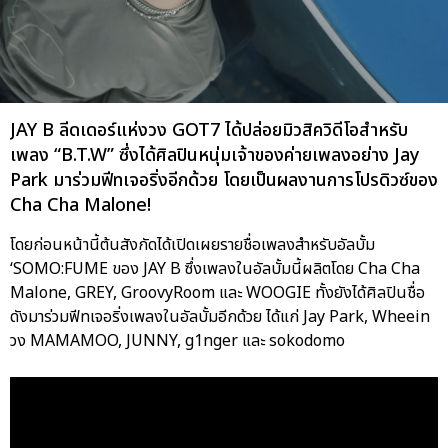
JAY B ลีดเดอร์แห่งวง GOT7 ได้ปล่อยมิวสิควิดีโอสำหรับ
เพลง “B.T.W” ซึ่งได้ศิลปินหนุ่มเจ้าของค่ายเพลงอย่าง Jay
Park มาร่วมฟีทเจอริ่งอีกด้วย โดยเป็นผลงานการโปรดิวซ์ของ
Cha Cha Malone!
โดยก่อนหน้านี้ต้นสังกัดได้เปิดเผยรายชื่อเพลงสำหรับอัลบั้ม
‘SOMO:FUME ของ JAY B ซึ่งเพลงในอัลบั้มนี้ผลิตโดย Cha Cha
Malone, GREY, GroovyRoom และ WOOGIE ทั้งยังได้ศิลปินชื่อ
ดังมาร่วมฟีทเจอริ่งเพลงในอัลบั้มอีกด้วย ได้แก่ Jay Park, Wheein
วง MAMAMOO, JUNNY, g1nger และ sokodomo