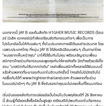
นอกจากนี้ JAY B และต้นสังกัด H1GHER MUSIC RECORDS (ไฮเอ
อร์ มิวสิค เรกคอร์ด)กำลังเตรียมจัดกิจกรรมต่างๆ เพื่อเป็นการ
โปรโมทอัลบั้มให้กับแฟนๆ ทั้งในประเทศเกาหลีใต้และต่างประเทศ โดย
เฉพาะประเทศไทย ที่หนุ่ม JAY B ได้ส่งคลิปอ้อนแฟนๆ เป็นภาษาไทย
“ผมอยากเห็นหน้าคุณ” มาให้ได้ยิ้มกันไม่หุบ พร้อมเชิญชวนเพื่อน
สนิทชาวไทยร่วมกิจกรรมและพูดคุยกันให้หายคิดถึง ปิดท้ายด้วยวลีเด็ด
ชวน “มาสนิทกันให้มากกว่าเดิม” เหล่าเพื่อนสนิททั้งหลายได้ยินแบบนี้
แล้วห้ามพลาดที่จะมาเจอกับเขาในอีเวนต์ครั้งนี้ ใครยังไม่มีบัตรรีบไป
กดซื้อกันได้ที่ www.hightierthailand.com ห้ามพลาดที่จะร่วม
โมเมนต์น่ารักๆ กับ JAY B ซึ่งรับรองว่าคุณจะไม่เคยเห็นที่ไหนมาก่อน
เริ่มนับถอยหลังกับการปล่อยอัลบั้มใหม่ในวันพฤหัสบดีที่ 26 สิงหาคม
นี้ ส่วนผู้ที่มียอดสั่งซื้ออัลบั้มสูงสุด เตรียมตัวไปพบกับเขาในกิจกรรม