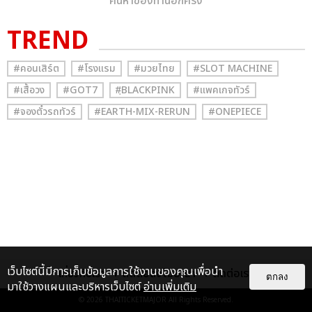
ค้นหาของท่านอีกครั้ง
TREND
#คอนเสิร์ต
#โรงแรม
#มวยไทย
#SLOT MACHINE
#เสื้อวง
#GOT7
#ฺBLACKPINK
#แพคเกจทัวร์
#จองตั๋วรถทัวร์
#EARTH-MIX-RERUN
#ONEPIECE
เว็บไซต์นี้มีการเก็บข้อมูลการใช้งานของคุณเพื่อนำ
เกี่ยวกับเรา
ติดต่อลงโฆษณา
ติดต่อเรา
ตกลง
มาใช้วางแผนและบริหารเว็บไซต์
อ่านเพิ่มเติม
© 2026
THAITICKETMAJOR
All Rights Reserved.