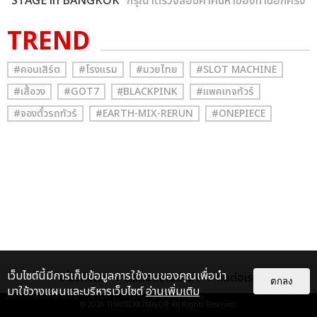
STAGE in BANGKOK
” กรุณาตรวจสอบคำค้นหาของท่านอีกครั้ง
TREND
#คอนเสิร์ต
#โรงแรม
#มวยไทย
#SLOT MACHINE
#เสื้อวง
#GOT7
#ฺBLACKPINK
#แพคเกจทัวร์
#จองตั๋วรถทัวร์
#EARTH-MIX-RERUN
#ONEPIECE
เว็บไซต์นี้มีการเก็บข้อมูลการใช้งานของคุณเพื่อนำ
เกี่ยวกับเรา
ติดต่อลงโฆษณา
ติดต่อเรา
ตกลง
มาใช้วางแผนและบริหารเว็บไซต์
อ่านเพิ่มเติม
© 2026
THAITICKETMAJOR
All Rights Reserved.