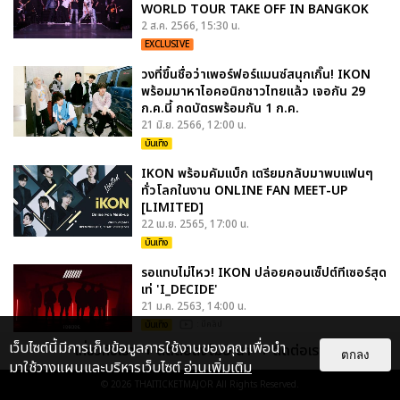
WORLD TOUR TAKE OFF IN BANGKOK
2 ส.ค. 2566, 15:30 น.
EXCLUSIVE
วงที่ขึ้นชื่อว่าเพอร์ฟอร์แมนซ์สนุกเกิ๊น! IKON
พร้อมมาหาไอคอนิกชาวไทยแล้ว เจอกัน 29
ก.ค.นี้ กดบัตรพร้อมกัน 1 ก.ค.
21 มิ.ย. 2566, 12:00 น.
บันเทิง
IKON พร้อมคัมแบ็ก เตรียมกลับมาพบแฟนๆ
ทั่วโลกในงาน ONLINE FAN MEET-UP
[LIMITED]
22 เม.ย. 2565, 17:00 น.
บันเทิง
รอแทบไม่ไหว! IKON ปล่อยคอนเซ็ปต์ทีเซอร์สุด
เท่ 'I_DECIDE'
21 ม.ค. 2563, 14:00 น.
บันเทิง
: มีคลิป
เว็บไซต์นี้มีการเก็บข้อมูลการใช้งานของคุณเพื่อนำ
เกี่ยวกับเรา
ติดต่อลงโฆษณา
ติดต่อเรา
ตกลง
มาใช้วางแผนและบริหารเว็บไซต์
อ่านเพิ่มเติม
© 2026
THAITICKETMAJOR
All Rights Reserved.