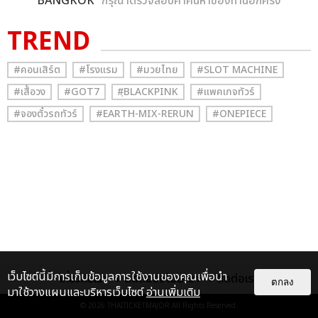
BANGKOK
” กรุณาตรวจสอบคำค้นหาของท่านอีกครั้ง
TREND
#คอนเสิร์ต
#โรงแรม
#มวยไทย
#SLOT MACHINE
#เสื้อวง
#GOT7
#ฺBLACKPINK
#แพคเกจทัวร์
#จองตั๋วรถทัวร์
#EARTH-MIX-RERUN
#ONEPIECE
เว็บไซต์นี้มีการเก็บข้อมูลการใช้งานของคุณเพื่อนำ
เกี่ยวกับเรา
ติดต่อลงโฆษณา
ติดต่อเรา
ตกลง
มาใช้วางแผนและบริหารเว็บไซต์
อ่านเพิ่มเติม
© 2026
THAITICKETMAJOR
All Rights Reserved.