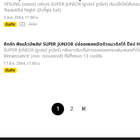
YESUNG (เยซอง) แห่งวง SUPER JUNIOR (ซูเปอร์ จูเนียร์) คัมแบ็กโซโล่ในรอบ 1 ปี
‘Beautiful Night’ (บิวตี้ฟูล ไนท์)
5 พ.ค. 2564, 11:00 น.
บันเทิง
: มีคลิป
คึกคัก ฟังแล้วมีพลัง! SUPER JUNIOR ปล่อยเพลงเปิดตัวแนวดิสโก้ ป๊อ
SUPER JUNIOR (ซูเปอร์ จูเนียร์) กลับมาเติมเต็มการรอคอยของแฟนเพลงทั่วโลกให้ค
Renaissance’ (เดอะ เรอเนซองส์) ที่มีทั้งหมด 13 เวอร์ชัน
17 มี.ค. 2564, 11:00 น.
บันเทิง
1
2