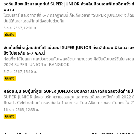
วอร์มเสียงแล้วมาสนุกกัน! SUPER JUNIOR ส่งคลิปอ้อนเอลฟ์ไทยอีกครั้ง ก่อ
พลาด
ในวันเสาร์ และอาทิตย์ที่ 6-7 กรกฎาคมนี้ ก็จะถึงเวลาที่ “SUPER JUNIOR” จะได
มันส์ให้เหล่าเอลฟ์ไทยได้จอยไปด้วยกัน
5 ก.ค. 2567, 12:01 น.
บันเทิง
จัดเต็มยิ่งใหญ่สมศักดิ์ศรีแน่นอน! SUPER JUNIOR ส่งคลิปคอนเฟิร์มความพ
ปัง ไปเจอกัน 6-7 ก.ค.นี้
ก่อนที่จะได้ไปสนุก และม่วนจอยกับเพลงฮิตมากมายของ ศิลปินนัมเบอร์วันในใจเ
2024 SUPER JUNIOR
in BANGKOK
5 มิ.ย. 2567, 15:10 น.
บันเทิง
หล่อละมุน อบอุ่นที่สุด! SUPER JUNIOR มอบความรัก เฉลิมฉลองปิดท้ายป
SUPER JUNIOR ส่งความรัก ความขอบคุณ และการเฉลิมฉลองปิดท้ายปี 2022 ด้วยอ
Road : Celebration’ ครองอันดับ 1 บนชาร์ต Top Albums ของ iTunes ใน 21
16 ธ.ค. 2565, 12:35 น.
บันเทิง