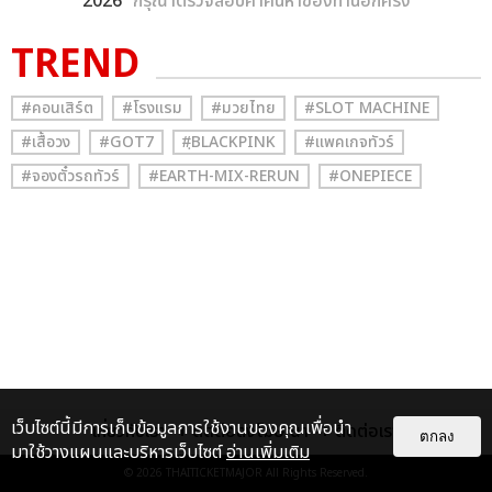
2026
” กรุณาตรวจสอบคำค้นหาของท่านอีกครั้ง
TREND
#คอนเสิร์ต
#โรงแรม
#มวยไทย
#SLOT MACHINE
#เสื้อวง
#GOT7
#ฺBLACKPINK
#แพคเกจทัวร์
#จองตั๋วรถทัวร์
#EARTH-MIX-RERUN
#ONEPIECE
เว็บไซต์นี้มีการเก็บข้อมูลการใช้งานของคุณเพื่อนำ
เกี่ยวกับเรา
ติดต่อลงโฆษณา
ติดต่อเรา
ตกลง
มาใช้วางแผนและบริหารเว็บไซต์
อ่านเพิ่มเติม
© 2026
THAITICKETMAJOR
All Rights Reserved.