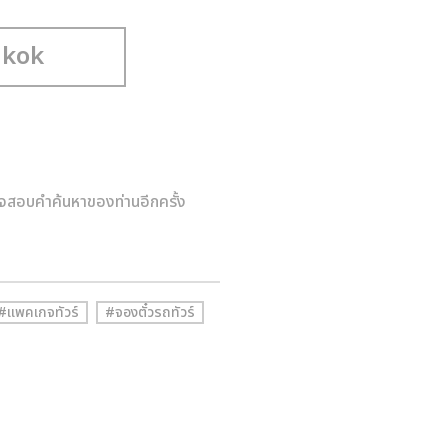
จสอบคำค้นหาของท่านอีกครั้ง
#แพคเกจทัวร์
#จองตั๋วรถทัวร์