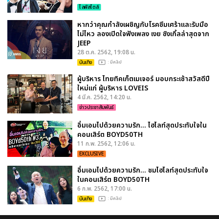
ไลฟ์สไตล์
หากว่าคุณกำลังเผชิญกับโรคซึมเศร้าและรับมือ
ไม่ไหว ลองเปิดใจฟังเพลง เงย ซิงเกิ้ลล่าสุดจาก
JEEP
28 ต.ค. 2562, 19:08 น.
บันเทิง
: มีคลิป
ผู้บริหาร ไทยทิคเก็ตเมเจอร์ มอบกระเช้าสวัสดีปี
ใหม่แก่ ผู้บริหาร LOVEIS
4 มี.ค. 2562, 14:20 น.
ข่าวประชาสัมพันธ์
อิ่มเอมไปด้วยความรัก... ไฮไลท์สุดประทับใจใน
คอนเสิร์ต BOYD50TH
11 ก.พ. 2562, 12:06 น.
EXCLUSIVE
อิ่มเอมไปด้วยความรัก... ชมไฮไลท์สุดประทับใจ
ในคอนเสิร์ต BOYD50TH
6 ก.พ. 2562, 17:00 น.
บันเทิง
: มีคลิป