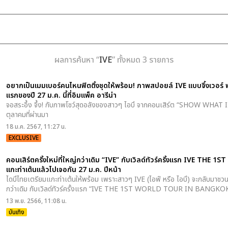
ผลการค้นหา “
IVE
” ทั้งหมด 3 รายการ
อยากเป็นเมมเบอร์คนไหนฟิตติ้งชุดให้พร้อม! ภาพสปอยล์ IVE แบบจึ้งเวอร
แรกของปี 27 ม.ค. นี้ที่อิมแพ็ค อารีน่า
จอสระอึ้ง จึ้ง! กับภาพโชว์สุดอลังของสาวๆ ไอบึ จากคอนเสิร์ต “SHOW WHAT I HAV
ตุลาคมที่ผ่านมา
18 ม.ค. 2567, 11:27 น.
EXCLUSIVE
คอนเสิร์ตครั้งใหม่ที่ใหญ่กว่าเดิม “IVE” กับเวิลด์ทัวร์ครั้งแรก IVE TH
แกะท่าเต้นแล้วไปเจอกัน 27 ม.ค. ปีหน้า
ไดบึไทยเตรียมแกะท่าเต้นให้พร้อม เพราะสาวๆ IVE (ไอฟ์ หรือ ไอบึ) จะกลับมาชวนค
กว่าเดิม กับเวิลด์ทัวร์ครั้งแรก “IVE THE 1ST WORLD TOUR
IN BANGKOK
13 พ.ย. 2566, 11:08 น.
บันเทิง