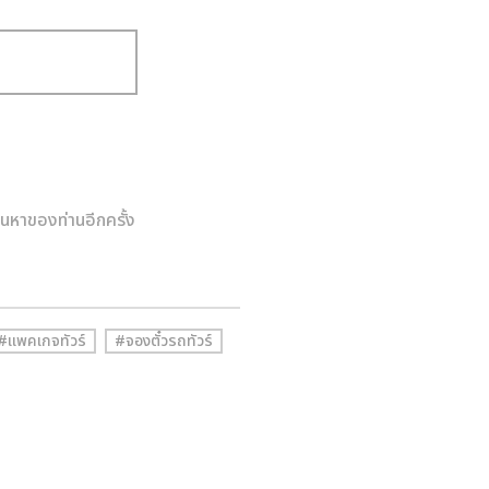
หาของท่านอีกครั้ง
#แพคเกจทัวร์
#จองตั๋วรถทัวร์