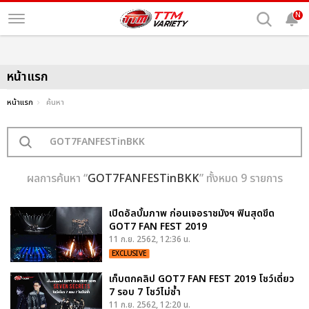
N
หน้าแรก
หน้าแรก
ค้นหา
ผลการค้นหา “
GOT7FANFESTinBKK
” ทั้งหมด 9 รายการ
เปิดอัลบั้มภาพ ก่อนเจอราชมังฯ ฟินสุดขีด
GOT7 FAN FEST 2019
11 ก.ย. 2562, 12:36 น.
EXCLUSIVE
เก็บตกคลิป GOT7 FAN FEST 2019 โชว์เดี่ยว
7 รอบ 7 โชว์ไม่ซ้ำ
11 ก.ย. 2562, 12:20 น.