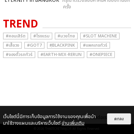
ETERNITY in BANGKOK
” กรุณาตรวจสอบคำค้นหาของท่านอีก
ครั้ง
TREND
#คอนเสิร์ต
#โรงแรม
#มวยไทย
#SLOT MACHINE
#เสื้อวง
#GOT7
#ฺBLACKPINK
#แพคเกจทัวร์
#จองตั๋วรถทัวร์
#EARTH-MIX-RERUN
#ONEPIECE
เว็บไซต์นี้มีการเก็บข้อมูลการใช้งานของคุณเพื่อนำ
เกี่ยวกับเรา
ติดต่อลงโฆษณา
ติดต่อเรา
ตกลง
มาใช้วางแผนและบริหารเว็บไซต์
อ่านเพิ่มเติม
© 2026
THAITICKETMAJOR
All Rights Reserved.