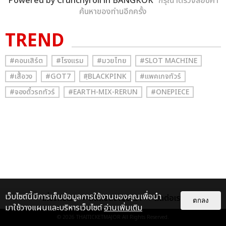
Powered by Crunchyroll in BANGKOK
” กรุณาตรวจสอบคำ
ค้นหาของท่านอีกครั้ง
TREND
#คอนเสิร์ต
#โรงแรม
#มวยไทย
#SLOT MACHINE
#เสื้อวง
#GOT7
#ฺBLACKPINK
#แพคเกจทัวร์
#จองตั๋วรถทัวร์
#EARTH-MIX-RERUN
#ONEPIECE
เว็บไซต์นี้มีการเก็บข้อมูลการใช้งานของคุณเพื่อนำ
เกี่ยวกับเรา
ติดต่อลงโฆษณา
ติดต่อเรา
ตกลง
มาใช้วางแผนและบริหารเว็บไซต์
อ่านเพิ่มเติม
© 2026
THAITICKETMAJOR
All Rights Reserved.