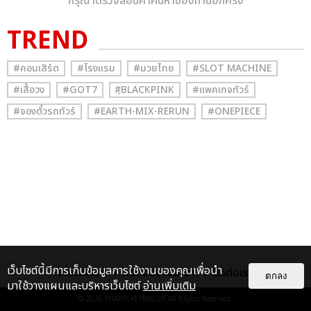
กรุณาตรวจสอบคำค้นหาของท่านอีกครั้ง
TREND
#คอนเสิร์ต
#โรงแรม
#มวยไทย
#SLOT MACHINE
#เสื้อวง
#GOT7
#ฺBLACKPINK
#แพคเกจทัวร์
#จองตั๋วรถทัวร์
#EARTH-MIX-RERUN
#ONEPIECE
เว็บไซต์นี้มีการเก็บข้อมูลการใช้งานของคุณเพื่อนำ
เกี่ยวกับเรา
ติดต่อลงโฆษณา
ติดต่อเรา
ตกลง
มาใช้วางแผนและบริหารเว็บไซต์
อ่านเพิ่มเติม
© 2026
THAITICKETMAJOR
All Rights Reserved.