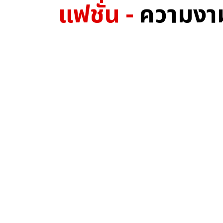
แฟชั่น -
ความงา