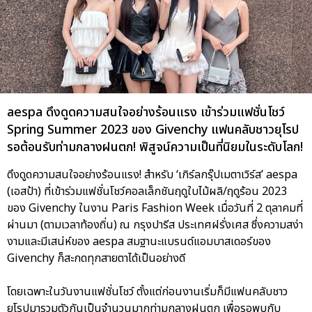
aespa ดึงดูดความสนใจอย่างร้อนแรง เข้าร่วมแฟชั่นโชว์
Spring Summer 2023 ของ Givenchy แฟนคลับชาวยุโรป
รอต้อนรับท่ามกลางฝนตก! พิสูจน์ความเป็นที่นิยมในระดับโลก!
ดึงดูดความสนใจอย่างร้อนแรง! สำหรับ ‘เกิร์ลกรุ๊ปเมตาเวิร์ส’ aespa
(เอสป้า) ที่เข้าร่วมแฟชั่นโชว์คอลเล็กชันฤดูใบไม้ผลิ/ฤดูร้อน 2023
ของ Givenchy ในงาน Paris Fashion Week เมื่อวันที่ 2 ตุลาคมที่
ผ่านมา (ตามเวลาท้องถิ่น) ณ กรุงปารีส ประเทศฝรั่งเศส ซึ่งความสง่า
งามและมีเสน่ห์ของ aespa สมฐานะแบรนด์แอมบาสเดอร์ของ
Givenchy ก็สะกดทุกสายตาได้เป็นอย่างดี
โดยเฉพาะในวันงานแฟชั่นโชว์ ตั้งแต่ก่อนงานเริ่มก็มีแฟนคลับชาว
ยุโรปมารวมตัวกันเป็นจำนวนมากท่ามกลางฝนตก เพื่อรอพบกับ