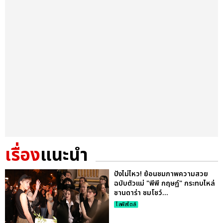
เรื่อง
แนะนำ
ปังไม่ไหว! ย้อนชมภาพความสวย
ฉบับตัวแม่ "พีพี กฤษฏ์" กระทบไหล่
ซานดาร่า ชมโชว์...
ไลฟ์สไตล์