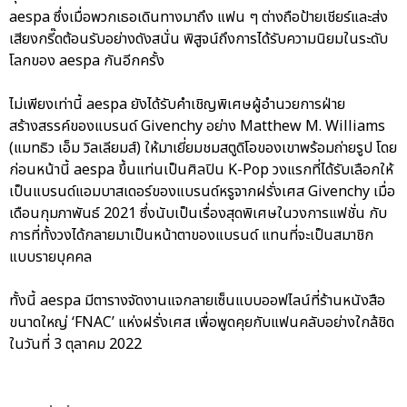
aespa ซึ่งเมื่อพวกเธอเดินทางมาถึง แฟน ๆ ต่างถือป้ายเชียร์และส่ง
เสียงกรี๊ดต้อนรับอย่างดังสนั่น พิสูจน์ถึงการได้รับความนิยมในระดับ
โลกของ aespa กันอีกครั้ง
ไม่เพียงเท่านี้ aespa ยังได้รับคำเชิญพิเศษผู้อำนวยการฝ่าย
สร้างสรรค์ของแบรนด์ Givenchy อย่าง Matthew M. Williams
(แมทธิว เอ็ม วิลเลียมส์) ให้มาเยี่ยมชมสตูดิโอของเขาพร้อมถ่ายรูป โดย
ก่อนหน้านี้ aespa ขึ้นแท่นเป็นศิลปิน K-Pop วงแรกที่ได้รับเลือกให้
เป็นแบรนด์แอมบาสเดอร์ของแบรนด์หรูจากฝรั่งเศส Givenchy เมื่อ
เดือนกุมภาพันธ์ 2021 ซึ่งนับเป็นเรื่องสุดพิเศษในวงการแฟชั่น กับ
การที่ทั้งวงได้กลายมาเป็นหน้าตาของแบรนด์ แทนที่จะเป็นสมาชิก
แบบรายบุคคล
ทั้งนี้ aespa มีตารางจัดงานแจกลายเซ็นแบบออฟไลน์ที่ร้านหนังสือ
ขนาดใหญ่ ‘FNAC’ แห่งฝรั่งเศส เพื่อพูดคุยกับแฟนคลับอย่างใกล้ชิด
ในวันที่ 3 ตุลาคม 2022