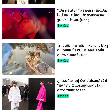
“เป๊ก ผลิตโชค” สร้างสรรค์สิ่งแปลก
ใหม่ เผยเสน่ห์อันเย้ายวนจากรอย
จูบ ผ่านน้ำหอมรุ่นล่าสุ...
ไลฟ์สไตล์
โรแมนติก คลาสสิก แฝงความโก้หรู!
อัปเดตแฟชั่น POEM คอลเลกชั่น
สปริง/ซัมเมอร์ 2022
ไลฟ์สไตล์
ลุคไหนก็เอาอยู่ ปังต่อไม่รอแล้วจ้า!
“พีพี” กับ 2 แบรนด์ดังระดับโลก
ควงคู่ “ชมพู่ อารยา...
ไลฟ์สไตล์