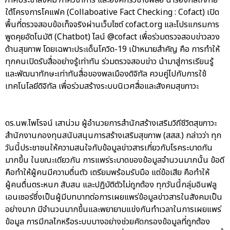
ภาคประชาสังคม ภาควิชาการ และองค์กรวิชาชีพสื่อ นำร่องกลไกภาย
ใต้โครงการโคแฟค (Collaboative Fact Checking : Cofact) เปิด
พื้นที่ตรวจสอบข้อเท็จจริงผ่านเว็บไซต์ cofact.org และโปรแกรมการ
พูดคุยอัตโนมัติ (Chatbot) ไลน์ @cofact เพื่อร่วมตรวจสอบข่าวลวง
ด้านสุขภาพ โดยเฉพาะประเด็นโควิด-19 เป้าหมายสำคัญ คือ การทำให้
ทุกคนเปิดรับสื่ออย่างรู้เท่าทัน ร่วมตรวจสอบข่าว นำมาสู่การเรียนรู้
และพัฒนาทักษะเท่าทันสื่อของพลเมืองดิจิทัล ควบคู่ไปกับการใช้
เทคโนโลยีดิจิทัล เพื่อร่วมสร้างระบบนิเวศสื่อและสังคมสุขภาวะ
ดร.นพ.ไพโรจน์ เสาน่วม ผู้อำนวยการสำนักสร้างเสริมวิถีชีวิตสุขภาวะ
สำนักงานกองทุนสนับสนุนการสร้างเสริมสุขภาพ (สสส.) กล่าวว่า ทุก
วันนี้ประชาชนให้ความสนใจกับข้อมูลข่าวสารเกี่ยวกับโรคระบาดกัน
มากขึ้น ในขณะเดียวกัน การแพร่ระบาดของข้อมูลจำนวนมากนั้น ข้อดี
คือทำให้ผู้คนมีความตื่นตัว เตรียมพร้อมรับมือ แต่ข้อเสีย คือทำให้
ผู้คนตื่นตระหนก สับสน และปฏิบัติตัวไม่ถูกต้อง ทุกวันนี้กลุ่มอินฟลู
เอนเซอร์ซึ่งเป็นผู้มีบทบาทต่อการเผยแพร่ข้อมูลข่าวสารในสังคมเป็น
อย่างมาก มีจำนวนมากขึ้นและพยายามแข่งกันทำเวลาในการเผยแพร่
ข้อมูล การมีกลไกหรือระบบบางอย่างช่วยคัดกรองข้อมูลที่ถูกต้อง