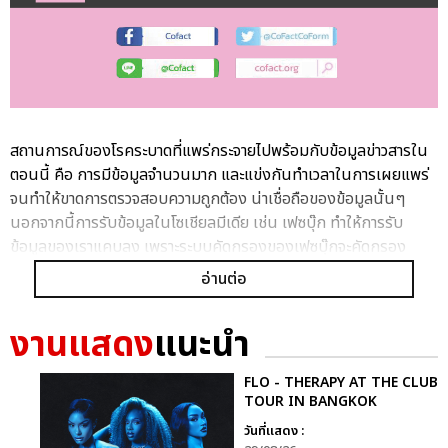
สถานการณ์ของโรคระบาดที่แพร่กระจายไปพร้อมกับข้อมูลข่าวสารใน
ตอนนี้ คือ การมีข้อมูลจำนวนมาก และแข่งกันทำเวลาในการเผยแพร่
จนทำให้ขาดการตรวจสอบความถูกต้อง น่าเชื่อถือของข้อมูลนั้นๆ
นอกจากนี้การรับข้อมูลในโซเชียลมีเดีย เช่น เฟซบุ๊ก ทำให้การรับ
ข้อมูลของเราแคบลง เพราะระบบคัดกรองของเฟซบุ๊กจะคัดกรอง
เฉพาะเนื้อหา หรือข้อมูลที่เราให้ความสนใจหรืออยากได้ยิน ซึ่งส่วนใหญ่
อ่านต่อ
ข้อมูลเหล่านั้นจะถูกนำเสนอโดยสอดแทรกความคิดเห็นมากกว่าที่จะ
เป็นข้อเท็จจริง
งานแสดง
แนะนำ
ข้อมูลที่อาจสร้างปัญหาในช่วงนี้ มีปัจจัยสำคัญมาจากการเกิดโรคอุบัติ
ใหม่ที่ระบาดรุนแรง และมีผลถึงชีวิต ทำให้ทุกคนต้องการรู้ข้อมูลพื้น
FLO - THERAPY AT THE CLUB
ฐานเพื่อการรอดชีวิต ทุกหัวข้อจึงใหม่ น่าสนใจ และดึงดูดใจได้ไม่ยาก
TOUR IN BANGKOK
ซึ่งมีที่มาจากแหล่งสำคัญ คือ
วันที่แสดง :