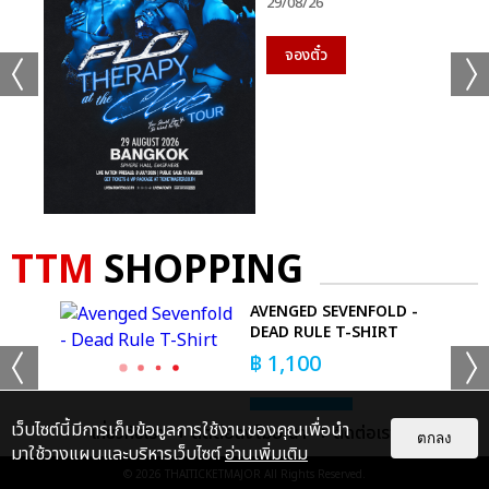
29/08/26
1.สื่อทุกระดับ ทั้งสื่อเดิม สื่อหลัก สื่อรอง
จองตั๋ว
2.ผู้เชี่ยวชาญ ทั้งที่เป็นแพทย์ และไม่ใช่แพทย์ แต่เป็นผู้เชี่ยวชาญที่
ทำงานในวงการด้านอื่นๆ
3.คนขายของ ทำให้คนเชื่อถือ และสั่งซื้อมาบริโภค
4.ข่าวลวงที่ถูกส่งต่อข้ามชาติ
5.หน่วยงานของภาครัฐ ทำงานไม่สอดคล้องกัน ไม่มีการปรึกษากัน
TTM
SHOPPING
ก่อนนำเสนอข้อมูลออกมา ทำให้เกิดความสับสนต่อผู้รับสาร
AVENGED SEVENFOLD -
6.อุบัติเหตุทางการสื่อสารที่ขาดความครบถ้วน
YL
DEAD RULE T-SHIRT
฿
1,100
7.คนที่ตั้งใจสร้างข่าวลวง เพื่อสร้างความปั่นป่วนในสังคม
BUY NOW
เว็บไซต์นี้มีการเก็บข้อมูลการใช้งานของคุณเพื่อนำ
เกี่ยวกับเรา
ติดต่อลงโฆษณา
ติดต่อเรา
8.การส่งข้อมูลต่อกันของประชาชนที่ไม่เข้าใจสถานการณ์อย่างถูกต้อง
ตกลง
มาใช้วางแผนและบริหารเว็บไซต์
อ่านเพิ่มเติม
หรือรู้เท่าไม่ถึงการณ์
© 2026
THAITICKETMAJOR
All Rights Reserved.