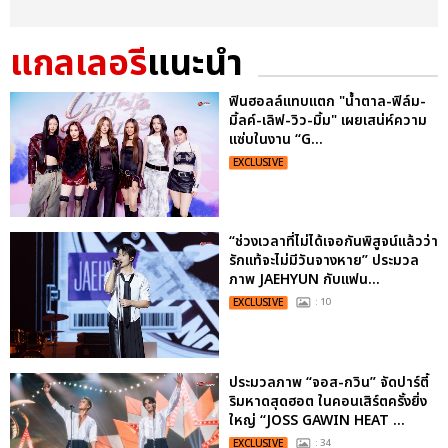
แกลเลอรี
แนะนำ
ฟินฮอลล์แทบแตก "น้ำตาล-ฟิล์ม-
มิ้ลค์-เลิฟ-วิว-มิ้ม" เผยเสน่ห์ความ
แซ่บในงาน “G...
EXCLUSIVE
“ช่วงเวลาที่ไม่ได้เจอกันพิสูจน์แล้วว่า
รักแท้จะไม่มีวันจางหาย” ประมวล
ภาพ JAEHYUN กับแฟน...
EXCLUSIVE
: 10
ประมวลภาพ “จอส-กวิน” จัดปาร์ตี้
ริมหาดสุดฮอต ในคอนเสิร์ตครั้งยิ่ง
ใหญ่ “JOSS GAWIN HEAT ...
EXCLUSIVE
: 34