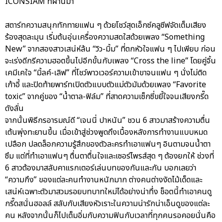
ICONSIAM ที่ผ่านมา
สตาร์ทความสนุกทักทายแฟน ๆ ด้วยโชว์สุดเอ็กซ์คลูซีฟจัดเต็มเสียง
ร้องสุดละมุน เริ่มต้นอุ่นเครื่องความสดใสด้วยเพลง “Something
New” จากสองสาวเสน่ห์ล้น “วิว-มิ้ม” ที่ตกหัวใจแฟน ๆ ไปเพียบ ก่อน
จะเร่งดีกรีความฮอตขึ้นไปอีกขั้นกับเพลง “Cross the line” โดยคู่จิ้น
เคมีเคใจ “มิ้ลค์-เลิฟ” ที่โชว์พาวเวอร์ความเข้าขาจนแฟน ๆ นั่งไม่ติด
เก้าอี้ และปิดท้ายพาร์ทเปิดตัวแบบตัวแม่ตัวมัมด้วยเพลง “Favorite
toxic” จากคู่ของ “น้ำตาล-ฟิล์ม” ที่สาดความเซ็กซี่ขยี้ใจจนเสียงกรี๊ด
ดังลั่น
จากนั้นพิธีกรอารมณ์ดี “เจนนี่ ปาหนัน” ชวน 6 สาวมาสร้างความตื่น
เต้นพุ่งทะยานขึ้น เมื่อเข้าสู่ช่วงพูดถึงเบื้องหลังการทำงานแบบหมด
เปลือก ปลดล็อกความรู้สึกของตัวละครทำเอาแฟนๆ อินตามจนน้ำตา
ซึม แต่ที่ทำเอาแฟนๆ ตื่นตาตื่นใจและเซอร์ไพรส์สุด ๆ ต้องยกให้ ช่วงที่
6 สาวต้องมาสลับคาแรกเตอร์เล่นบทของกันและกัน บอกเลยว่า
“ความกึง” ของแต่ละคนทำงานหนักมาก ต่างคนต่างงัดไม้เด็ดและ
เสน่ห์เฉพาะตัวมาสวมรอยบทบาทใหม่ได้อย่างน่าทึ่ง ช็อตนี้ทำเอาคนดู
กรี๊ดสนั่นฮอลล์ สลับกับเสียงหัวเราะในความน่ารักน่าเอ็นดูของแต่ละ
คน หลังจากนั้นก็ไปเต็มอิ่มกับความฟินกับเวลาที่ทุกคนรอคอยนั่นคือ