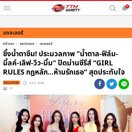
N
แกลเลอรี
หน้าแรก
exclusive
แกลเลอรี
ซึ้งน้ำตาซึม! ประมวลภาพ "น้ำตาล-ฟิล์ม-
มิ้ลค์-เลิฟ-วิว-มิ้ม" ปิดม่านซีรีส์ “GIRL
RULES กฎหลัก…ห้ามรักเธอ” สุดประทับใจ
EXCLUSIVE
: 4 มิ.ย. 2569
: 21