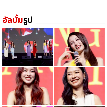
อัลบั้ม
รูป