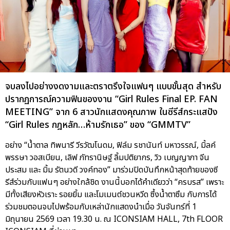
จบลงไปอย่างงดงามและตราตรึงใจแฟนๆ แบบขั้นสุด สำหรับ
ปรากฏการณ์ความฟินของงาน “Girl Rules Final EP. FAN
MEETING” จาก 6 สาวนักแสดงคุณภาพ ในซีรีส์กระแสปัง
“Girl Rules กฎหลัก…ห้ามรักเธอ” ของ “GMMTV”
อย่าง “น้ำตาล ทิพนารี วีรวัฒโนดม, ฟิล์ม รชานันท์ มหาวรรณ์, มิ้ลค์
พรรษา วอสเบียน, เลิฟ ภัทรานิษฐ์ ลิ้มปติยากร, วิว เบญญาภา จีน
ประสม และ มิ้ม รัตนวดี วงค์ทอง” มาร่วมปิดบันทึกหน้าสุดท้ายของซี
รีส์ร่วมกับแฟนๆ อย่างใกล้ชิด งานนี้บอกได้คำเดียวว่า “ครบรส” เพราะ
มีทั้งเสียงหัวเราะ รอยยิ้ม และโมเมนต์ชวนหวีด ซึ้งน้ำตาซึม กับการได้
ร่วมชมตอนจบไปพร้อมกับเหล่านักแสดงนำเมื่อ วันจันทร์ที่ 1
มิถุนายน 2569 เวลา 19.30 น. ณ ICONSIAM HALL, 7th FLOOR