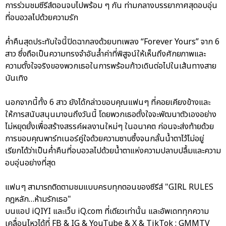
การร่วมชมซีรีส์ตอนจบไปพร้อม ๆ กัน ท่ามกลางบรรยากาศสุดอบอุ่น
ที่อบอวลไปด้วยความรัก
ค่ำคืนสุดประทับใจนี้ปิดฉากลงด้วยบทเพลง “Forever Yours” จาก 6
สาว ซึ่งถือเป็นความทรงจำอันล้ำค่าที่พิสูจน์ให้เห็นถึงศักยภาพและ
ความตั้งใจจริงของพวกเธอในการพร้อมก้าวเดินต่อไปในเส้นทางสาย
บันเทิง
นอกจากนี้ทั้ง 6 สาว ยังได้กล่าวขอบคุณแฟนๆ ที่คอยเคียงข้างและ
ให้การสนับสนุนมาจนถึงวันนี้ โดยพวกเธอตั้งใจจะพัฒนาตัวเองอย่าง
ไม่หยุดยั้งเพื่อสร้างสรรค์ผลงานใหม่ๆ ในอนาคต ก่อนจะส่งท้ายด้วย
การขอบคุณพาร์ทเนอร์คู่ใจด้วยความซาบซึ้งจนกลั้นน้ำตาไว้ไม่อยู่
เรียกได้ว่าเป็นค่ำคืนที่อบอวลไปด้วยน้ำตาแห่งความปลาบปลื้มและความ
อบอุ่นอย่างที่สุด
แฟนๆ สามารถติดตามชมแบบครบทุกตอนของซีรีส์ "GIRL RULES
กฎหลัก…ห้ามรักเธอ"
บนแอป iQIYI และเว็บ iQ.com ที่เดียวเท่านั้น และอัพเดททุกความ
เคลื่อนไหวได้ที่ FB & IG & YouTube & X & TikTok : GMMTV