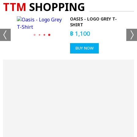
TTM
SHOPPING
K
OASIS - LOGO GREY T-
SHIRT
฿
1,100
BUY NOW