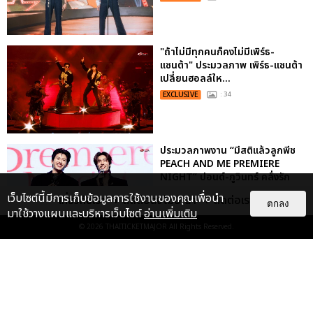
"ถ้าไม่มีทุกคนก็คงไม่มีเพิร์ธ-
แซนต้า" ประมวลภาพ เพิร์ธ-แซนต้า
เปลี่ยนฮอลล์ให...
EXCLUSIVE
: 34
ประมวลภาพงาน “มีสติแล้วลูกพีช
PEACH AND ME PREMIERE
NIGHT” ปอนด์-ภูวินทร์ คลั่งรัก
หวา...
เว็บไซต์นี้มีการเก็บข้อมูลการใช้งานของคุณเพื่อนำ
เกี่ยวกับเรา
ติดต่อลงโฆษณา
ติดต่อเรา
ตกลง
EXCLUSIVE
: 16
มาใช้วางแผนและบริหารเว็บไซต์
อ่านเพิ่มเติม
© 2026
THAITICKETMAJOR
All Rights Reserved.