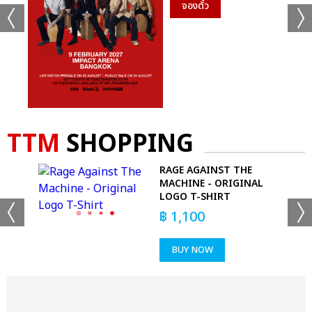
จองตั๋ว
TTM
SHOPPING
CE
RAGE AGAINST THE
MACHINE - ORIGINAL
LOGO T-SHIRT
฿
1,100
BUY NOW