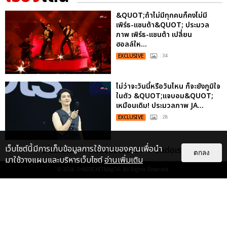
&QUOT;ถ้าไม่มีทุกคนก็คงไม่มี
เพิร์ธ-แซนต้า&QUOT; ประมวล
ภาพ เพิร์ธ-แซนต้า เปลี่ยน
ฮอลล์ให...
EXCLUSIVE
: 34
ไม่ว่าจะวันนี้หรือวันไหน ก็จะยังภูมิใจ
ในตัว &QUOT;แจบอม&QUOT;
เหมือนเดิม! ประมวลภาพ JA...
EXCLUSIVE
: 28
เว็บไซต์นี้มีการเก็บข้อมูลการใช้งานของคุณเพื่อนำ
เกี่ยวกับเรา
ติดต่อลงโฆษณา
ติดต่อเรา
ตกลง
ประมวลภาพงาน “มีสติแล้วลูกพีช
มาใช้วางแผนและบริหารเว็บไซต์
อ่านเพิ่มเติม
PEACH AND ME PREMIERE
© 2026
THAITICKETMAJOR
All Rights Reserved.
NIGHT” ปอนด์-ภูวินทร์ คลั่งรัก
หวา...
EXCLUSIVE
: 16