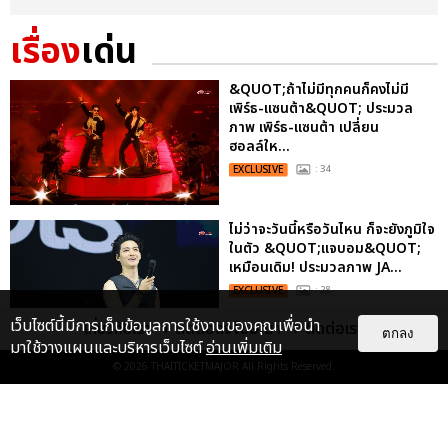
เรื่อง
เด่น
&QUOT;ถ้าไม่มีทุกคนก็คงไม่มี
เพิร์ธ-แซนต้า&QUOT; ประมวล
ภาพ เพิร์ธ-แซนต้า เปลี่ยน
ฮอลล์ให...
EXCLUSIVE
: 34
ไม่ว่าจะวันนี้หรือวันไหน ก็จะยังภูมิใจ
ในตัว &QUOT;แจบอม&QUOT;
เหมือนเดิม! ประมวลภาพ JA...
EXCLUSIVE
: 28
เว็บไซต์นี้มีการเก็บข้อมูลการใช้งานของคุณเพื่อนำ
เกี่ยวกับเรา
ติดต่อลงโฆษณา
ติดต่อเรา
ตกลง
มาใช้วางแผนและบริหารเว็บไซต์
อ่านเพิ่มเติม
© 2026
THAITICKETMAJOR
All Rights Reserved.
ประมวลภาพงาน “มีสติแล้วลูกพีช
PEACH AND ME PREMIERE
NIGHT” ปอนด์-ภูวินทร์ คลั่งรัก
หวา...