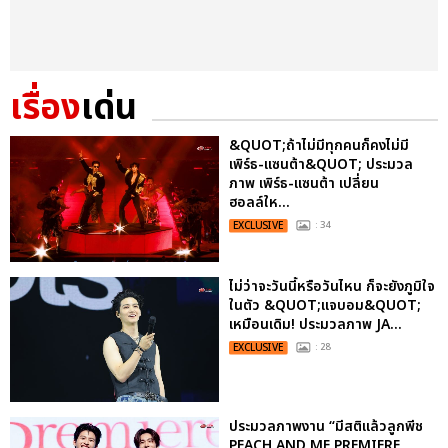
เรื่อง
เด่น
&QUOT;ถ้าไม่มีทุกคนก็คงไม่มี
เพิร์ธ-แซนต้า&QUOT; ประมวล
ภาพ เพิร์ธ-แซนต้า เปลี่ยน
ฮอลล์ให...
EXCLUSIVE
: 34
ไม่ว่าจะวันนี้หรือวันไหน ก็จะยังภูมิใจ
ในตัว &QUOT;แจบอม&QUOT;
เหมือนเดิม! ประมวลภาพ JA...
EXCLUSIVE
: 28
ประมวลภาพงาน “มีสติแล้วลูกพีช
PEACH AND ME PREMIERE