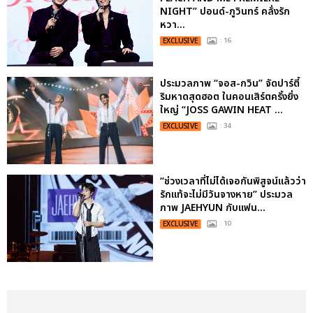
NIGHT” ปอนด์-ภูวินทร์ คลั่งรัก
หวา...
EXCLUSIVE
: 16
ประมวลภาพ “จอส-กวิน” จัดปาร์ตี้
ริมหาดสุดฮอต ในคอนเสิร์ตครั้งยิ่ง
ใหญ่ “JOSS GAWIN HEAT ...
EXCLUSIVE
: 34
“ช่วงเวลาที่ไม่ได้เจอกันพิสูจน์แล้วว่า
รักแท้จะไม่มีวันจางหาย” ประมวล
ภาพ JAEHYUN กับแฟน...
EXCLUSIVE
: 10