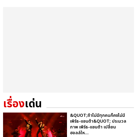
เรื่อง
เด่น
&QUOT;ถ้าไม่มีทุกคนก็คงไม่มี
เพิร์ธ-แซนต้า&QUOT; ประมวล
ภาพ เพิร์ธ-แซนต้า เปลี่ยน
ฮอลล์ให...