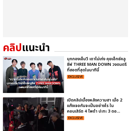
คลิป
แนะนำ
บุกกองเอ็มวี เดาไม่เก่ง คุยเอ็กซ์คลู
ซีฟ THREE MAN DOWN วงดนตรี
ที่ฮอตที่สุดในนาทีนี้
EXCLUSIVE
เปิดคลิปเบื้องหลังความฮา เมื่อ 2
แก๊งเจอกันจะเป็นอย่างไร ใน
คอนเสิร์ต 4 โพดำ ปะทะ 3 ดอ...
EXCLUSIVE