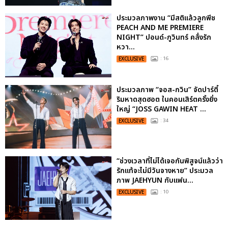
ประมวลภาพงาน “มีสติแล้วลูกพีช
PEACH AND ME PREMIERE
NIGHT” ปอนด์-ภูวินทร์ คลั่งรัก
หวา...
EXCLUSIVE
: 16
ประมวลภาพ “จอส-กวิน” จัดปาร์ตี้
ริมหาดสุดฮอต ในคอนเสิร์ตครั้งยิ่ง
ใหญ่ “JOSS GAWIN HEAT ...
EXCLUSIVE
: 34
“ช่วงเวลาที่ไม่ได้เจอกันพิสูจน์แล้วว่า
รักแท้จะไม่มีวันจางหาย” ประมวล
ภาพ JAEHYUN กับแฟน...
EXCLUSIVE
: 10