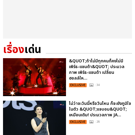
เรื่อง
เด่น
&QUOT;ถ้าไม่มีทุกคนก็คงไม่มี
เพิร์ธ-แซนต้า&QUOT; ประมวล
ภาพ เพิร์ธ-แซนต้า เปลี่ยน
ฮอลล์ให...
EXCLUSIVE
: 34
ไม่ว่าจะวันนี้หรือวันไหน ก็จะยังภูมิใจ
ในตัว &QUOT;แจบอม&QUOT;
เหมือนเดิม! ประมวลภาพ JA...
EXCLUSIVE
: 28