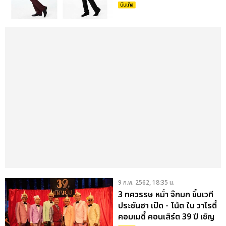
บันเทิง
9 ก.พ. 2562, 18:35 น.
3 ทศวรรษ หม่ำ จ๊กมก ขึ้นเวที
ประชันฮา เป็ด - โน้ต ใน วาไรตี้
คอมเมดี้ คอนเสิร์ต 39 ปี เชิญ