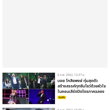
6 ก.พ. 2562, 12:37 น.
บอย โกสิยพงษ์ ทุ่มสุดตัว
สร้างสรรค์ทุกซีนโชว์ด้วยหัวใจ
ในคอนเสิร์ตปิดไตรภาคฉลอง
50 ปี
บันเทิง