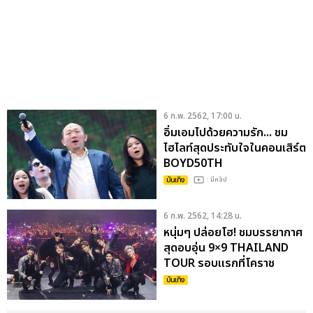
6 ก.พ. 2562, 17:00 น.
อิ่มเอมไปด้วยความรัก... ชม
ไฮไลท์สุดประทับใจในคอนเสิร์ต
BOYD50TH
บันเทิง
: มีคลิป
6 ก.พ. 2562, 14:28 น.
หนุ่มๆ ปล่อยโฮ! ชมบรรยากาศ
สุดอบอุ่น 9×9 THAILAND
TOUR รอบแรกที่โคราช
บันเทิง