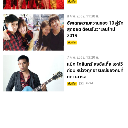
ยิ้ม 1-3 มี.ค.นี้
บันเทิง
8 ก.พ. 2562, 11:38 น.
อัพเดทความหวานของ 10 คู่รัก
สุดฮอต ต้อนรับวาเลนไทน์
2019
บันเทิง
7 ก.พ. 2562, 13:20 น.
แม็ค โกสินทร์ ส่งซิงเกิ้ล เอาไว้
ก่อน หน่วงทุกอารมณ์ของคนที่
ทดเวลารอ
บันเทิง
: มีคลิป