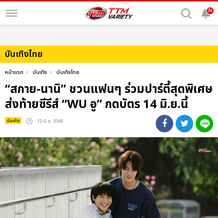
N
บันเทิงไทย
หน้าแรก
บันเทิง
บันเทิงไทย
“สกาย-นานิ” ชวนแฟนๆ ร่วมปาร์ตี้สุดพิเศษ
ส่งท้ายซีรีส์ “WU อู” กดบัตร 14 มิ.ย.นี้
บันเทิง
: 12 มิ.ย. 2569