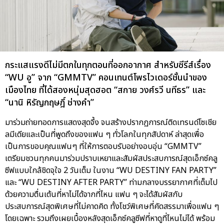
กระแสแรงดีไม่มีตกในทุกตอนที่ออกอากาศ สำหรับซีรีส์เรื่อง
“WU อู” จาก “GMMTV” คอนเทนต์โพรไวเดอร์ชั้นนำของ
เมืองไทย ที่ได้สองหนุ่มสุดฮอต “สกาย วงศ์รวี นทีธร” และ
“นานิ หิรัญกฤษฎิ์ ช่างคำ”
มาร่วมถ่ายทอดการแสดงสุดจึ้ง จนสร้างปรากฏการณ์ติดเทรนด์โซเชีย
ลมีเดียและเป็นที่พูดถึงของแฟน ๆ ทั่วโลกในทุกสัปดาห์ ล่าสุดเพื่อ
เป็นการขอบคุณแฟนๆ ที่ให้การตอบรับอย่างอบอุ่น “GMMTV”
เตรียมชวนทุกคนมาร่วมปราบเหยาและสัมผัสประสบการณ์สุดเอ็กซ์คลู
ซีฟแบบใกล้ชิดจุใจ 2 วันเต็ม ในงาน “WU DESTINY FAN PARTY”
และ “WU DESTINY AFTER PARTY” ท่ามกลางบรรยากาศที่เต็มไป
ด้วยความตื่นเต้นที่หาไม่ได้จากที่ไหน แฟน ๆ จะได้สัมผัสกับ
ประสบการณ์สุดพิเศษที่ไม่คาดคิด ทั้งโชว์พิเศษที่คัดสรรมาเพื่อแฟน ๆ
โดยเฉพาะ รวมถึงเผยเบื้องหลังสุดเอ็กซ์คลูซีฟที่หาดูที่ไหนไม่ได้ พร้อม