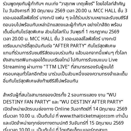
ร่วมพูดคุยกับผู้กำกับฯ คนเก่ง “วาสุเทพ เกตุเพ็ชร์” โดยไฮไลท์สำคัญ
ใน วันอังคารที่ 30 มิถุนายน 2569 เวลา 20.00 น. MCC HALL ชั้น 3
เดอะมอลล์ไลฟ์สโตร์ บางกะปิ แฟน ๆ จะได้ร่วมปราบเหยาและรับชมซีรีส์
ตอนจบไปพร้อมกับเหล่านักแสดงและผู้กำกับฯ อย่างใกล้ชิด พร้อม
เต็มอิ่มกับโชว์สุดพิเศษ ส่วนไฮไลท์ใน วันพุธที่ 1 กรกฎาคม 2569
เวลา 20.00 น. MCC HALL ชั้น 3 เดอะมอลล์ไลฟ์สโตร์ บางกะปิ
เตรียมมาปาร์ตี้สุดมันกันต่อ “AFTER PARTY” กับโชว์สุดพิเศษ
แทนที่ร่วมการรับชมซีรีส์ตอนจบร่วมกัน แล้วนอกจากนี้แฟนๆ ทั่วโลก
ยังสามารถฟินทะลุจอได้แบบเรียลไทม์ ไปกับการรับชมแบบ Live
Streaming ผ่านทาง "TTM LIVE" ที่สามารถรองรับผู้ชมได้
ครอบคลุมทั่วโลกอีกด้วย มาร่วมเป็นส่วนหนึ่งของความทรงจำและเต็ม
อิ่มกับโชว์สุดพิเศษส่งท้ายซีรีส์ไปพร้อมกัน
สำหรับผู้ที่สนใจสามารถจองบัตรทั้ง 2 รอบการแสดง งาน “WU
DESTINY FAN PARTY” และ “WU DESTINY AFTER PARTY”
เปิดจำหน่ายบัตรบนช่องทาง Online วันอาทิตย์ที่ 14 มิถุนายน 2569
เริ่มเวลา 10.00 น. เป็นต้นไป ที่ www.thaiticketmajor.com เท่านั้น
และเปิดจำหน่ายทุกช่องทางตามปกติ วันจันทร์ที่ 15 มิถุนายน 2569
เริ่มเวลา 10.00 น. เป็นต้นไป ที่ ไทยทิคเก็ตเมเจอร์ทุกสาขา,