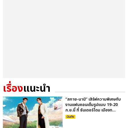
เรื่อง
แนะนำ
“สกาย-นานิ” เสิร์ฟความพิเศษกับ
งานแฟนคอนเต็มรูปแบบ 19-20
ก.ย.นี้ ที่ ธันเดอร์โดม เมืองท...
บันเทิง