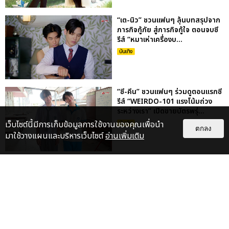
“เต-นิว” ชวนแฟนๆ ลุ้นบทสรุปจาก
ภารกิจกู้ภัย สู่ภารกิจกู้ใจ ตอนจบซี
รีส์ “หมาเห่าเครื่องบ...
บันเทิง
“ซี-คีน” ชวนแฟนๆ ร่วมดูตอนแรกซี
รีส์ “WEIRDO-101 แรงโน้มถ่วง
ระหว่างเรา” เปิดขายบัตรพรุ่...
เว็บไซต์นี้มีการเก็บข้อมูลการใช้งานของคุณเพื่อนำ
บันเทิง
ตกลง
มาใช้วางแผนและบริหารเว็บไซต์
อ่านเพิ่มเติม
“เบน ชลาทิศ” ประกาศคอนเสิร์ต
ครบรอบ 25 ปี “เบนจะเพศ THE
CELEBRATION CONCERT” 6
มี.ค. 25...
บันเทิง