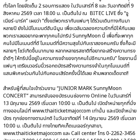
ทั่วโลก โดยจัดเต็ม 2 รอบการแสดง ในวันเสาร์ที่ 8 และ วันอาทิตย์ที่ 9
สิงหาคม 2569 เวลา 18.00 น. เป็นต้นไป ณ BITEC LIVE ซึ่ง “จู
เนียร์-มาร์ค” เผยว่า “ตั้งแต่พวกเรากับแฟนๆ ได้ร่วมเดินทางกันมา
หลายปี ยังไม่มีโมเมนต์ฮันนีมูน เพื่อเฉลิมฉลองความรักที่มีให้กันเลย
พวกเราเลยอยากจะพาทุกคนไปทริป SunnyMoon นี้ เพื่อที่จะพาทุก
คนไปมีโมเมนต์ที่ดี โมเมนต์ที่มีความสุขไปกับเราสองคนครับ ซึ่งก็จะมี
หลายๆ โชว์เกิดขึ้นมากมาย หลากหลายรสชาติที่อยากจะสร้างความทรง
จำดีๆ ให้ทริปนี้อยู่ในความทรงจำของทุกคนไปอีกนานครับ” โดยงานนี้
แฟนๆ เตรียมวอร์มนิ้วรอกดบัตรสร้างความทรงจำในทุกโมเมนต์ที่
แสนพิเศษร่วมกันไปกับคอนเสิร์ตครั้งนี้ได้เลย ห้ามพลาดเด็ดขาด!!
สำหรับผู้ที่สนใจเข้าร่วมงาน “JUNIOR MARK SunnyMoon
CONCERT” สามารถจับจองบัตรบนช่องทาง Online ในวันเสาร์ที่
13 มิถุนายน 2569 เริ่มเวลา 10:00 น. เป็นต้นไป เปิดจำหน่ายทุกที่นั่ง
ทางออนไลน์ที่ www.thaiticketmajor.com เท่านั้น และเปิดจำหน่าย
บัตร ทุกช่องทางตามปกติ ในวันอาทิตย์ที่ 14 มิถุนายน 2569 เริ่มเวลา
10:00 น. เป็นต้นไป ทางไทยทิคเก็ตเมเจอร์ทุกสาขา,
www.thaiticketmajor.com และ Call center โทร 0-2262-3456