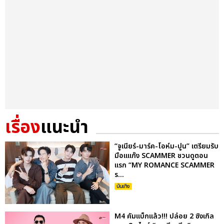
เรื่อง
แนะนำ
“จูเนียร์-มาร์ค-โอห์ม-ปูน” เตรียมรับ
มือแแก๊ง SCAMMER ชวนดูตอน
แรก “MY ROMANCE SCAMMER
ร...
บันเทิง
M4 คัมแบ็กแล้ว!!! ปล่อย 2 ซิงเกิล