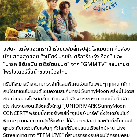
แฟนๆ เตรียมจัดกระเป๋าร่วมแฟมิลี่ทริปสุดโรแมนติก กับสอง
นักแสดงสุดฮอต “จูเนียร์ ปณชัย ศรีอาริยะรุ่งเรือง” และ
“มาร์ค จิรันธนิน ตรัยรัตนยนต์” จาก “GMMTV” คอนเทนต์
โพรไวเดอร์ชั้นนำของเมืองไทย
ทริปที่จะมาสร้างความทรงจำที่แสนพิเศษร่วมกับแฟนๆ ทุกคน ให้ทุก
คนได้มาเติมโมเมนต์ เติมความสุขกับทริป SunnyMoon ครั้งนี้ไปด้วย
กัน ท่ามกลางโปรดักชั่นเวที แสง สี เสียง ตระการตา แบบเต็มอิ่มฟิน
จุใจ กับงานคอนเสิร์ตครั้งใหญ่ “JUNIOR MARK SunnyMoon
CONCERT” พร้อมบิ๊กเซอร์ไพรส์ที่ “จูเนียร์-มาร์ค” ตั้งใจเตรียมโชว์
พิเศษๆ มามอบความสุขให้แฟนๆ ได้ฮ็อบยกฮอลล์ และบันทึกโมเมนต์
สุดประทับใจร่วมกับแฟนๆ ทั่วโลกที่รับชมแบบเรียลไทม์ผ่าน Live
Streaming ทาง “TTM LIVE” ที่สามารถรองรับผู้ชมได้ครอบคลุม