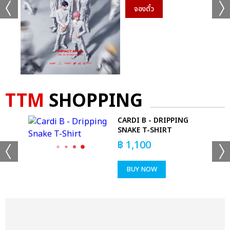
จองตั๋ว
TTM
SHOPPING
CARDI B - DRIPPING
SNAKE T-SHIRT
RT
฿
1,100
BUY NOW