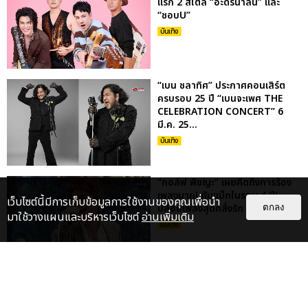
แรก 2 สไตล์ “อะดรีนาลีน” และ
“ชอบU”
บันเทิง
“เบน ชลาทิศ” ประกาศคอนเสิร์ต
ครบรอบ 25 ปี “เบนจะเพศ THE
CELEBRATION CONCERT” 6
มี.ค. 25...
บันเทิง
“กอล์ฟ พิชญะ” เผยคิดถึงการร้อง
เพลงมาก! คัมแบ็กในรอบ 4 ปี!
เว็บไซต์นี้มีการเก็บข้อมูลการใช้งานของคุณเพื่อนำ
ปล่อยเพลงสุดคลั่งรัก MARY J...
ตกลง
มาใช้วางแผนและบริหารเว็บไซต์
อ่านเพิ่มเติม
บันเทิง
“เต-นิว” ชวนแฟนๆ ลุ้นบทสรุปจาก
ภารกิจกู้ภัย สู่ภารกิจกู้ใจ ตอนจบซี
รีส์ “หมาเห่าเครื่องบ...