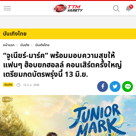
N
บันเทิงไทย
หน้าแรก
บันเทิง
บันเทิงไทย
“จูเนียร์-มาร์ค” พร้อมมอบความสุขให้
แฟนๆ ฮ็อบยกฮอลล์ คอนเสิร์ตครั้งใหญ่
เตรียมกดบัตรพรุ่งนี้ 13 มิ.ย.
บันเทิง
: 12 มิ.ย. 2569