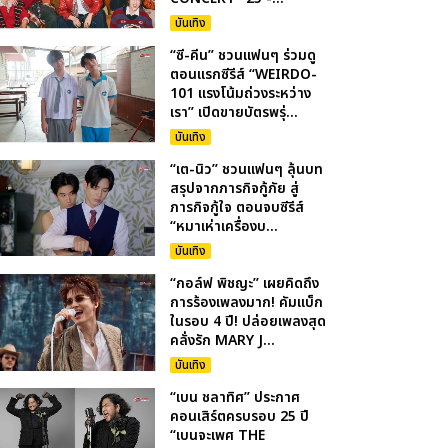
บันเทิง
“ซี-คีน” ชวนแฟนๆ ร่วมดู
ตอนแรกซีรีส์ “WEIRDO-
101 แรงโน้มถ่วงระหว่าง
เรา” เปิดขายบัตรพรุ่...
บันเทิง
“เต-นิว” ชวนแฟนๆ ลุ้นบท
สรุปจากภารกิจกู้ภัย สู่
ภารกิจกู้ใจ ตอนจบซีรีส์
“หมาเห่าเครื่องบ...
บันเทิง
“กอล์ฟ พิชญะ” เผยคิดถึง
การร้องเพลงมาก! คัมแบ็ก
ในรอบ 4 ปี! ปล่อยเพลงสุด
คลั่งรัก MARY J...
บันเทิง
“เบน ชลาทิศ” ประกาศ
คอนเสิร์ตครบรอบ 25 ปี
“เบนจะเพศ THE