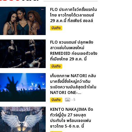
FLO ประกาศโชว์ครั้งแรกใน
ไทย ชาวไทยได้เวลาแดนซ์
29 ส.ค.นี้ ที่สเฟียร์ ฮอลล์
บันเทิง
FLO ชวนแดนซ์ ปลุกพลัง
สาวแซ่บในเพลงใหม่
REMEDIED ก่อนเจอตัวจริง
ที่เมืองไทย 29 ส.ค. นี้
บันเทิง
เก็บตกภาพ NATORI กลับ
มาครั้งนี้ยิ่งใหญ่กว่าเดิม
ระเบิดความมันส์สุดเร้าใจใน
NATORI ONE-...
บันเทิง
: 5
KENTO NAKAJIMA ปิด
ทัวร์ญี่ปุ่น 27 รอบสุด
ประทับใจ พร้อมเจอแฟน
ชาวไทย 5-6 ก.ย. นี้