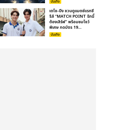
บันเทิง
เตโช-ปิง ชวนดูแมตซ์แรกซี
รีส์ “MATCH POINT รักนี้
ต้องเสิร์ฟ” พร้อมชมโชว์
พิเศษ กดบัตร 19...
บันเทิง