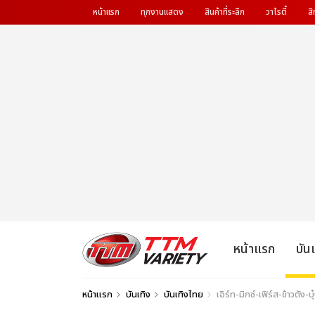
หน้าแรก
ทุกงานแสดง
สินค้าที่ระลึก
วาไรตี้
สิ
หน้าแรก
บัน
หน้าแรก
บันเทิง
บันเทิงไทย
เอิร์ท-มิกซ์-เฟิร์ส-ข้าว