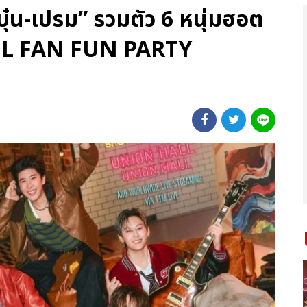
ัง-บุ๋น-เปรม” รวมตัว 6 หนุ่มฮอต
“FEEL FAN FUN PARTY