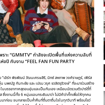
เพราะ “GMMTV” กำลังจะเปิดพื้นที่แห่งความลับที่
สุดแห่งปี กับงาน “FEEL FAN FUN PARTY
 “เอิร์ท พิรพัฒน์ วัฒนเศรษสิริ, มิกซ์ สหภาพ วงศ์ราษฎร์, เฟิร์ส
ุ๋น นพณัฐ กันทะชัย และ เปรม วรุศ ชวลิตรุจิวงษ์” ที่จะมาร่วมสร้าง
นบรรยากาศสุดอบอุ่นและเป็นกันเอง เหมือนนัดรวมตัวปาร์ตี้ที่
ึ่งงานนี้ทั้ง 6 หนุ่มแอบกระซิบมาว่า ไม่มีคำว่ากั๊กเพื่อให้ทุกคน
ไหนมาก่อน จนกลายเป็นค่ำคืนที่ตื่นตาตื่นใจในทุกวินาที พร้อมโชว์