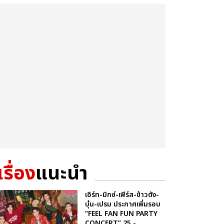
เรื่อง
แนะนำ
เอิร์ท-มิกซ์-เฟิร์ส-ข้าวตัง-
บุ๋น-เปรม ประกาศเพิ่มรอบ
“FEEL FAN FUN PARTY
CONCERT” 25 -...