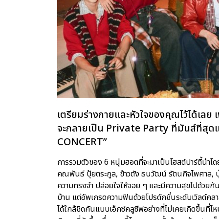
เตรียมร่างกายและหัวใจของคุณไว้ได้เลย 
จะกลายเป็น Private Party ที่มันส์ที่
CONCERT”
การรวมตัวของ 6 หนุ่มฮอตที่จะมาเป็นโฮสต์ปาร์ตี้นำโดย
คณพันธ์ ปุ้ยตระกูล, ข้าวตัง ธนวัฒน์ รัตนกิจไพศาล, บ
ความทรงจำ ปล่อยใจให้จอย ๆ และมีความสุขไปด้วยกันใ
บ้าน แต่อัพเกรดความฟินด้วยโปรดักชั่นระดับเวิลด์คลาส ซ
ได้ใกล้ชิดกันแบบเอ็กซ์คลูซีฟอย่างที่ไม่เคยเกิดขึ้นที่