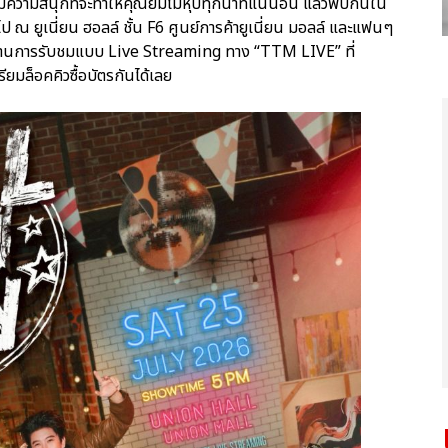
ดเต็มความสนุกที่จะทำให้คุณยิ้มไม่หุบทุกนาทีแน่นอน แล้วพบกันใน
ป ณ ยูเนี่ยน ฮอลล์ ชั้น F6 ศูนย์การค้ายูเนี่ยน มอลล์ และแฟนๆ
 ผ่านการรับชมแบบ Live Streaming ทาง “TTM LIVE” ที่
ยมล็อคคิวซื้อบัตรกันได้เลย