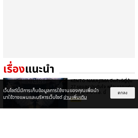
เรื่อง
แนะนำ
KENTO NAKAJIMA ปิดทัวร์ญี่ปุ่น
27 รอบสุดประทับใจ พร้อมเจอแฟน
เว็บไซต์นี้มีการเก็บข้อมูลการใช้งานของคุณเพื่อนำ
ชาวไทย 5-6 ก.ย. นี้
ตกลง
มาใช้วางแผนและบริหารเว็บไซต์
อ่านเพิ่มเติม
บันเทิง
สิ้นสุดการรอคอย! ‘FTISLAND’
กลับมาจุดไฟความมันในไทย กับ
‘2026 FTISLAND TOUR 0 —