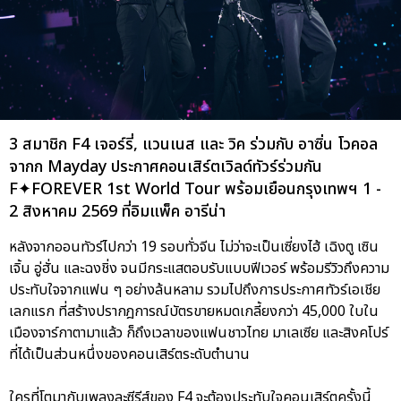
3 สมาชิก F4 เจอร์รี่, แวนเนส และ วิค ร่วมกับ อาซิ่น โวคอล
จากก Mayday ประกาศคอนเสิร์ตเวิลด์ทัวร์ร่วมกัน
F✦FOREVER 1st World Tour พร้อมเยือนกรุงเทพฯ 1 -
2 สิงหาคม 2569 ที่อิมแพ็ค อารีน่า
หลังจากออนทัวร์ไปกว่า 19 รอบทั่วจีน ไม่ว่าจะเป็นเซี่ยงไฮ้ เฉิงตู เซิน
เจิ้น อู่ฮั่น และฉงชิ่ง จนมีกระแสตอบรับแบบฟีเวอร์ พร้อมรีวิวถึงความ
ประทับใจจากแฟน ๆ อย่างล้นหลาม รวมไปถึงการประกาศทัวร์เอเชีย
เลกแรก ที่สร้างปรากฎการณ์บัตรขายหมดเกลี้ยงกว่า 45,000 ใบใน
เมืองจาร์กาตามาแล้ว ก็ถึงเวลาของแฟนชาวไทย มาเลเซีย และสิงคโปร์
ที่ได้เป็นส่วนหนึ่งของคอนเสิร์ตระดับตำนาน
ใครที่โตมากับเพลงละซีรีส์ของ F4 จะต้องประทับใจคอนเสิร์ตครั้งนี้