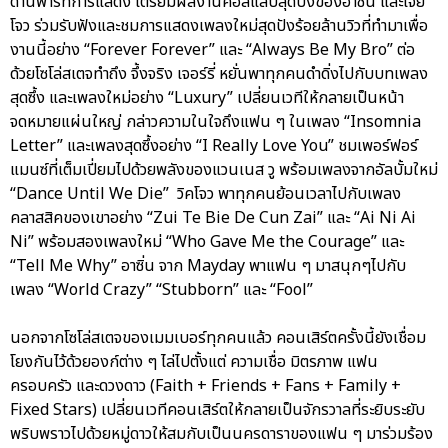
ด้านพาร์ทการแสดง เตรียมผลงานคอลแลบสุดปังของอาซิ่น และเจย์
โจว ร่วมรับฟังและชมการแสดงเพลงใหม่สุดปังร้อยล้านวิวที่ทำมาเพื่อ
งานนี้อย่าง “Forever Forever” และ “Always Be My Bro” ต่อ
ด้วยโซโล่สเตจทำถึง จึ้งจริง เจอร์รี่ หยั่นพาทุกคนดำดิ่งไปกับบทเพลง
สุดซึ้ง และเพลงใหม่อย่าง “Luxury” เปลี่ยนเวทีให้กลายเป็นหน้า
จดหมายแผ่นใหญ่ กล่าวความในใจถึงแฟน ๆ ในเพลง “Insomnia
Letter” และเพลงสุดซึ้งอย่าง “I Really Love You” ชมเพอร์ฟอร์
แมนซ์ที่เต็มเปี่ยมไปด้วยพลังของแวนเนส วู พร้อมเพลงจากอัลบั้มใหม่
“Dance Until We Die” วิคโจว พาทุกคนย้อนเวลาไปกับเพลง
คลาสสิคของเขาอย่าง “Zui Te Bie De Cun Zai” และ “Ai Ni Ai
Ni” พร้อมสองเพลงใหม่ “Who Gave Me the Courage” และ
“Tell Me Why” อาซิ่น จาก Mayday พาแฟน ๆ มาสนุกๆไปกับ
เพลง “World Crazy” “Stubborn” และ “Fool”
นอกจากโซโล่สเตจของเมมเบอร์ทุกคนแล้ว คอนเสิร์ตครั้งนี้ยังเชื่อม
โยงกันไว้ด้วยองก์ต่าง ๆ ไล่ไปตั้งแต่ ความเชื่อ มิตรภาพ แฟน
ครอบครัว และดวงดาว (Faith + Friends + Fans + Family +
Fixed Stars) เปลี่ยนเวทีคอนเสิร์ตให้กลายเป็นจักรวาลที่ระยิบระยับ
พริบพราวไปด้วยหมู่ดาวให้สมกับเป็นนครดาราของแฟน ๆ มาร่วมร้อง