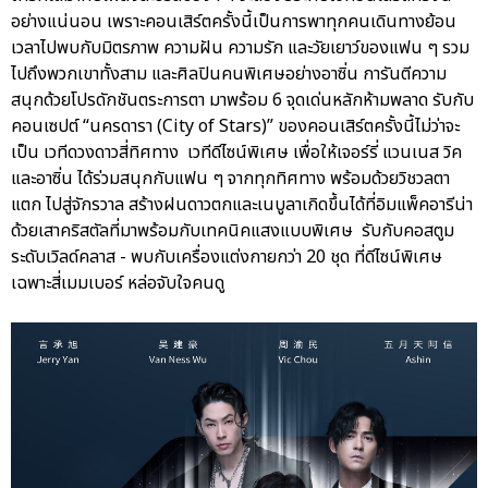
อย่างแน่นอน เพราะคอนเสิร์ตครั้งนี้เป็นการพาทุกคนเดินทางย้อน
เวลาไปพบกับมิตรภาพ ความฝัน ความรัก และวัยเยาว์ของแฟน ๆ รวม
ไปถึงพวกเขาทั้งสาม และศิลปินคนพิเศษอย่างอาซิ่น การันตีความ
สนุกด้วยโปรดักชันตระการตา มาพร้อม 6 จุดเด่นหลักห้ามพลาด รับกับ
คอนเซปต์ “นครดารา (City of Stars)” ของคอนเสิร์ตครั้งนี้ไม่ว่าจะ
เป็น เวทีดวงดาวสี่ทิศทาง เวทีดีไซน์พิเศษ เพื่อให้เจอร์รี่ แวนเนส วิค
และอาซิ่น ได้ร่วมสนุกกับแฟน ๆ จากทุกทิศทาง พร้อมด้วยวิชวลตา
แตก ไปสู่จักรวาล สร้างฝนดาวตกและเนบูลาเกิดขึ้นได้ที่อิมแพ็คอารีน่า
ด้วยเสาคริสตัลที่มาพร้อมกับเทคนิคแสงแบบพิเศษ รับกับคอสตูม
ระดับเวิลด์คลาส - พบกับเครื่องแต่งกายกว่า 20 ชุด ที่ดีไซน์พิเศษ
เฉพาะสี่เมมเบอร์ หล่อจับใจคนดู