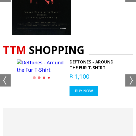
TTM
SHOPPING
DEFTONES - AROUND
E
THE FUR T-SHIRT
฿
1,100
BUY NOW