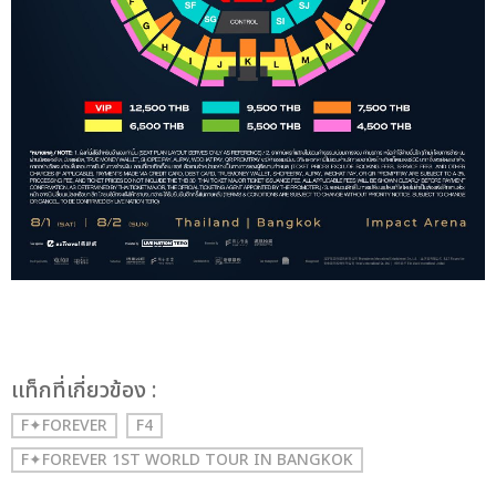
เเท็กที่เกี่ยวข้อง :
F✦FOREVER
F4
F✦FOREVER 1ST WORLD TOUR IN BANGKOK