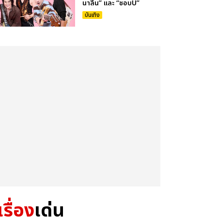
นาลีน” และ “ชอบU”
บันเทิง
เรื่อง
เด่น