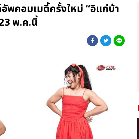
อัพคอมเมดี้ครั้งใหม่ “อิแก่บ้า
3 พ.ค.นี้