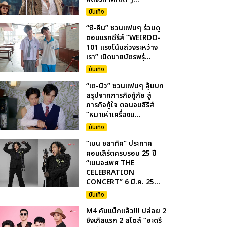
บันเทิง
“ซี-คีน” ชวนแฟนๆ ร่วมดู
ตอนแรกซีรีส์ “WEIRDO-
101 แรงโน้มถ่วงระหว่าง
เรา” เปิดขายบัตรพรุ่...
บันเทิง
“เต-นิว” ชวนแฟนๆ ลุ้นบท
สรุปจากภารกิจกู้ภัย สู่
ภารกิจกู้ใจ ตอนจบซีรีส์
“หมาเห่าเครื่องบ...
บันเทิง
“เบน ชลาทิศ” ประกาศ
คอนเสิร์ตครบรอบ 25 ปี
“เบนจะเพศ THE
CELEBRATION
CONCERT” 6 มี.ค. 25...
บันเทิง
M4 คัมแบ็กแล้ว!!! ปล่อย 2
ซิงเกิลแรก 2 สไตล์ “อะดรี