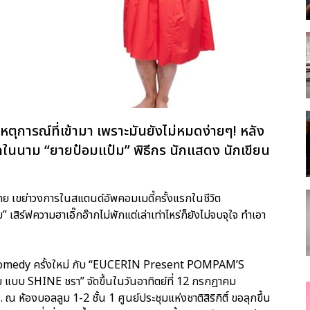
หตุการณ์ที่เข้ามา เพราะมันยังไม่หมดง่ายๆ! หลัง
รู้จักในนาม “ยายป๋อมแป๋ม” พิธีกร นักแสดง นักเขียน
-เทย เขย่าวงการในสแตนด์อัพคอมเมดี้ครั้งแรกในชีวิต
์ฟความฮาเอิ๊กอ๊ากไม่พักแต่เล่าเท่าไหร่ก็ยังไม่จบจุใจ ทำเอา
 Comedy ครั้งใหม่ กับ “EUCERIN Present POMPAM’S
 แบบ SHINE ชรา” จัดขึ้นในวันอาทิตย์ที่ 12 กรกฏาคม
ห้องบอลลูม 1-2 ชั้น 1 ศูนย์ประชุมแห่งชาติสิริกิติ์ ขอลุกขึ้น