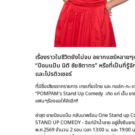
เรื่องราวในชีวิตยังไม่จบ อยากแชร์หลายๆเ
“ป๋อมแป๋ม นิติ ชัยชิตาทร” หรือที่เป็นที่
และโปรดิวเซอร์
ที่มีชื่อเสียงจากรายการ เทยเที่ยวไทย และ ทอล์ก-กะ
“POMPAM's Stand Up Comedy เกิด แก่ เจ็บ ยาย” เสิร
แฟนๆร้องขอให้จัดอีก!!
ล่าสุด ยายป๋อมแป๋ม กลับมาพร้อม One Stand up
STAND UP COMEDY - อิแก่บ้าน้ำลาย อยู่ยั้งยืนยาย
พ.ศ.2569 จำนวน 2 รอบ เวลา 13:00 น. และ 19:00 น. ณ 