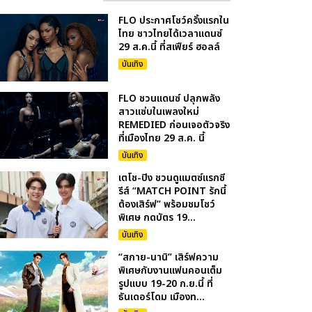
FLO ประกาศโชว์ครั้งแรกใน
ไทย ชาวไทยได้เวลาแดนซ์
29 ส.ค.นี้ ที่สเฟียร์ ฮอลล์
บันเทิง
FLO ชวนแดนซ์ ปลุกพลัง
สาวแซ่บในเพลงใหม่
REMEDIED ก่อนเจอตัวจริง
ที่เมืองไทย 29 ส.ค. นี้
บันเทิง
เตโช-ปิง ชวนดูแมตซ์แรกซี
รีส์ “MATCH POINT รักนี้
ต้องเสิร์ฟ” พร้อมชมโชว์
พิเศษ กดบัตร 19...
บันเทิง
“สกาย-นานิ” เสิร์ฟความ
พิเศษกับงานแฟนคอนเต็ม
รูปแบบ 19-20 ก.ย.นี้ ที่
ธันเดอร์โดม เมืองท...