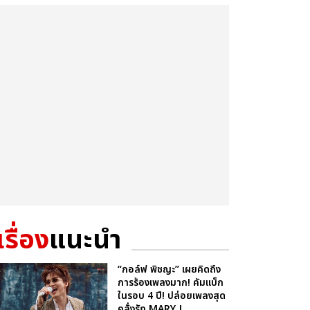
เรื่อง
แนะนำ
“กอล์ฟ พิชญะ” เผยคิดถึง
การร้องเพลงมาก! คัมแบ็ก
ในรอบ 4 ปี! ปล่อยเพลงสุด
คลั่งรัก MARY J...