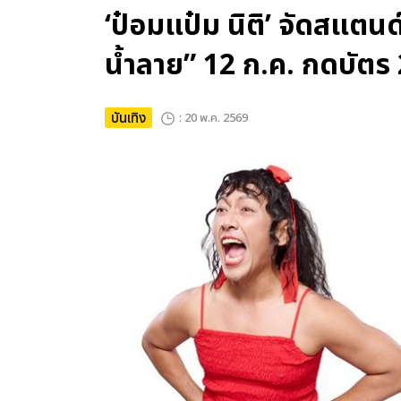
‘ป๋อมแป๋ม นิติ’ จัดสแตนด์
น้ำลาย” 12 ก.ค. กดบัตร 2
บันเทิง
: 20 พ.ค. 2569