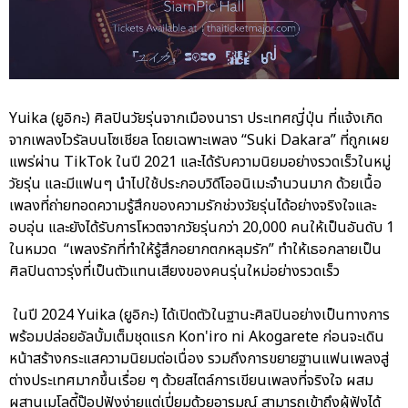
Yuika (ยูอิกะ) ศิลปินวัยรุ่นจากเมืองนารา ประเทศญี่ปุ่น ที่แจ้งเกิด
จากเพลงไวรัลบนโซเชียล โดยเฉพาะเพลง “Suki Dakara” ที่ถูกเผย
แพร่ผ่าน TikTok ในปี 2021 และได้รับความนิยมอย่างรวดเร็วในหมู่
วัยรุ่น และมีแฟนๆ นำไปใช้ประกอบวิดีโออนิเมะจำนวนมาก ด้วยเนื้อ
เพลงที่ถ่ายทอดความรู้สึกของความรักช่วงวัยรุ่นได้อย่างจริงใจและ
อบอุ่น และยังได้รับการโหวตจากวัยรุ่นกว่า 20,000 คนให้เป็นอันดับ 1
ในหมวด “เพลงรักที่ทำให้รู้สึกอยากตกหลุมรัก” ทำให้เธอกลายเป็น
ศิลปินดาวรุ่งที่เป็นตัวแทนเสียงของคนรุ่นใหม่อย่างรวดเร็ว
ในปี 2024 Yuika (ยูอิกะ) ได้เปิดตัวในฐานะศิลปินอย่างเป็นทางการ
พร้อมปล่อยอัลบั้มเต็มชุดแรก Kon'iro ni Akogarete ก่อนจะเดิน
หน้าสร้างกระแสความนิยมต่อเนื่อง รวมถึงการขยายฐานแฟนเพลงสู่
ต่างประเทศมากขึ้นเรื่อย ๆ ด้วยสไตล์การเขียนเพลงที่จริงใจ ผสม
ผสานเมโลดี้ป๊อปฟังง่ายแต่เปี่ยมด้วยอารมณ์ สามารถเข้าถึงผู้ฟังได้