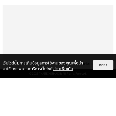
เว็บไซต์นี้มีการเก็บข้อมูลการใช้งานของคุณเพื่อนำ
เกี่ยวกับเรา
ติดต่อลงโฆษณา
ติดต่อเรา
ตกลง
มาใช้วางแผนและบริหารเว็บไซต์
อ่านเพิ่มเติม
© 2026
THAITICKETMAJOR
All Rights Reserved.
เรื่อง
แนะนำ
ชาวไทยซ้อมร้องรอเลย! 4 เพลงฮิต
“YUIKA” ศิลปินสาวดาวรุ่ง J-POP
ผู้มาพร้อมกับเสียงใสสะกด...
บันเทิง