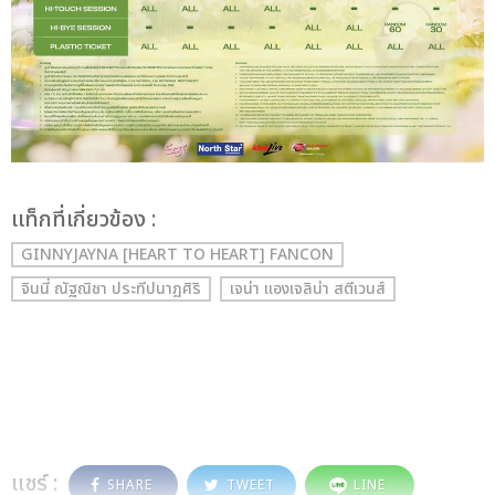
เเท็กที่เกี่ยวข้อง :
GINNYJAYNA [HEART TO HEART] FANCON
จินนี่ ณัฐณิชา ประทีปนาฏศิริ
เจน่า แองเจลิน่า สตีเวนส์
แชร์ :
SHARE
TWEET
LINE