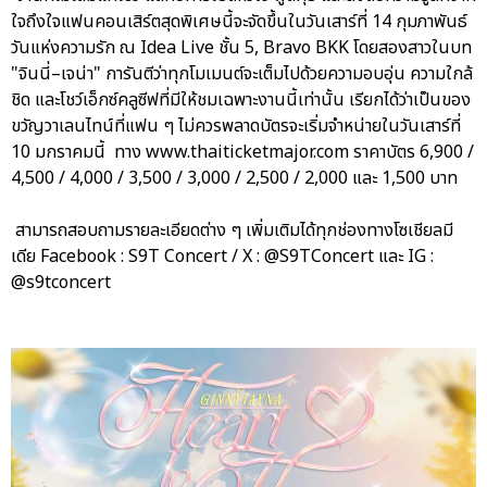
ใจถึงใจแฟนคอนเสิร์ตสุดพิเศษนี้จะจัดขึ้นในวันเสาร์ที่ 14 กุมภาพันธ์
วันแห่งความรัก ณ Idea Live ชั้น 5, Bravo BKK โดยสองสาวในบท
"จินนี่–เจน่า" การันตีว่าทุกโมเมนต์จะเต็มไปด้วยความอบอุ่น ความใกล้
ชิด และโชว์เอ็กซ์คลูซีฟที่มีให้ชมเฉพาะงานนี้เท่านั้น เรียกได้ว่าเป็นของ
ขวัญวาเลนไทน์ที่แฟน ๆ ไม่ควรพลาดบัตรจะเริ่มจำหน่ายในวันเสาร์ที่
10 มกราคมนี้ ทาง www.thaiticketmajor.com ราคาบัตร 6,900 /
4,500 / 4,000 / 3,500 / 3,000 / 2,500 / 2,000 และ 1,500 บาท
สามารถสอบถามรายละเอียดต่าง ๆ เพิ่มเติมได้ทุกช่องทางโซเชียลมี
เดีย Facebook : S9T Concert / X : @S9TConcert และ IG :
@s9tconcert