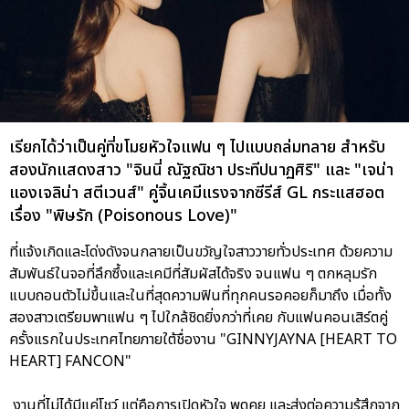
เรียกได้ว่าเป็นคู่ที่ขโมยหัวใจแฟน ๆ ไปแบบถล่มทลาย สำหรับ
สองนักแสดงสาว "จินนี่ ณัฐณิชา ประทีปนาฏศิริ" และ "เจน่า
แองเจลิน่า สตีเวนส์" คู่จิ้นเคมีแรงจากซีรีส์ GL กระแสฮอต
เรื่อง "พิษรัก (Poisonous Love)"
ที่แจ้งเกิดและโด่งดังจนกลายเป็นขวัญใจสาววายทั่วประเทศ ด้วยความ
สัมพันธ์ในจอที่ลึกซึ้งและเคมีที่สัมผัสได้จริง จนแฟน ๆ ตกหลุมรัก
แบบถอนตัวไม่ขึ้นและในที่สุดความฟินที่ทุกคนรอคอยก็มาถึง เมื่อทั้ง
สองสาวเตรียมพาแฟน ๆ ไปใกล้ชิดยิ่งกว่าที่เคย กับแฟนคอนเสิร์ตคู่
ครั้งแรกในประเทศไทยภายใต้ชื่องาน "GINNYJAYNA [HEART TO
HEART] FANCON"
งานที่ไม่ได้มีแค่โชว์ แต่คือการเปิดหัวใจ พูดคุย และส่งต่อความรู้สึกจาก