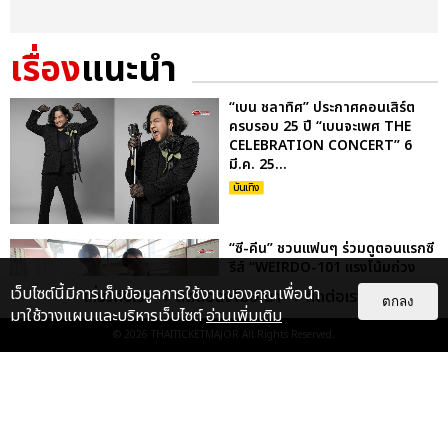
เรื่อง
แนะนำ
“เบน ชลาทิศ” ประกาศคอนเสิร์ต
ครบรอบ 25 ปี “เบนจะเพศ THE
CELEBRATION CONCERT” 6
มี.ค. 25...
บันเทิง
“ซี-คีน” ชวนแฟนๆ ร่วมดูตอนแรกซี
รีส์ “WEIRDO-101 แรงโน้มถ่วง
ระหว่างเรา” เปิดขายบัตรพรุ่...
เว็บไซต์นี้มีการเก็บข้อมูลการใช้งานของคุณเพื่อนำ
เกี่ยวกับเรา
ติดต่อลงโฆษณา
ติดต่อเรา
ตกลง
บันเทิง
มาใช้วางแผนและบริหารเว็บไซต์
อ่านเพิ่มเติม
© 2026
THAITICKETMAJOR
All Rights Reserved.
“เต-นิว” ชวนแฟนๆ ลุ้นบทสรุปจาก
ภารกิจกู้ภัย สู่ภารกิจกู้ใจ ตอนจบซี
รีส์ “หมาเห่าเครื่องบ...