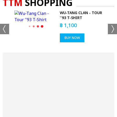
TTM
SHOPPING
WU-TANG CLAN - TOUR
EX
''93 T-SHIRT
฿
1,100
BUY NOW