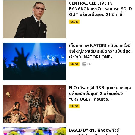
CENTRAL CEE LIVE IN
BANGKOK แรงจัด! รอบแรก SOLD
OUT พร้อมเพิ่มรอบ 21 มี.ค.นี้!
บันเทิง
เก็บตกภาพ NATORI กลับมาครั้งนี้
ยิ่งใหญ่กว่าเดิม ระเบิดความมันส์สุด
เร้าใจใน NATORI ONE-...
บันเทิง
: 5
FLO เกิร์ลกรุ๊ป R&B สุดแซ่บแห่งยุค
ปล่อยอัลบั้มชุดที่ 2 พร้อมเอ็มวี
“CRY UGLY” ก่อนเจอ...
บันเทิง
DAVID BYRNE คิกออฟทัวร์