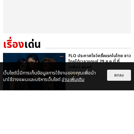
เรื่อง
เด่น
FLO ประกาศโชว์ครั้งแรกในไทย ชาว
ไทยได้เวลาแดนซ์ 29 ส.ค.นี้ ที่
สเฟียร์ ฮอลล์
เว็บไซต์นี้มีการเก็บข้อมูลการใช้งานของคุณเพื่อนำ
บันเทิง
ตกลง
มาใช้วางแผนและบริหารเว็บไซต์
อ่านเพิ่มเติม
FLO ชวนแดนซ์ ปลุกพลังสาวแซ่บใน
เพลงใหม่ REMEDIED ก่อนเจอตัว
จริงที่เมืองไทย 29 ส.ค. นี้
บันเทิง