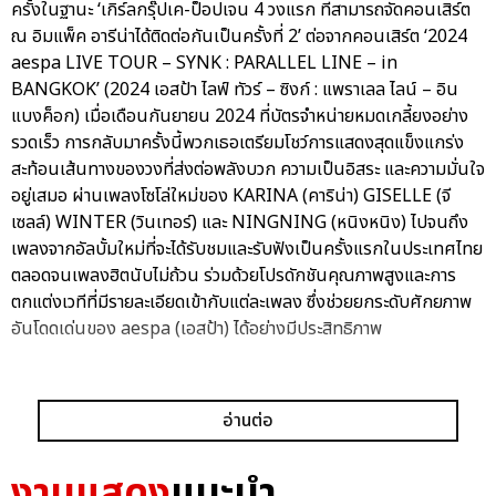
ครั้งในฐานะ ‘เกิร์ลกรุ๊ปเค-ป็อปเจน 4 วงแรก ที่สามารถจัดคอนเสิร์ต
ณ อิมแพ็ค อารีน่าได้ติดต่อกันเป็นครั้งที่ 2’ ต่อจากคอนเสิร์ต ‘2024
aespa LIVE TOUR – SYNK : PARALLEL LINE – in
BANGKOK’ (2024 เอสป้า ไลฟ์ ทัวร์ – ซิงก์ : แพราเลล ไลน์ – อิน
แบงค็อก) เมื่อเดือนกันยายน 2024 ที่บัตรจำหน่ายหมดเกลี้ยงอย่าง
รวดเร็ว การกลับมาครั้งนี้พวกเธอเตรียมโชว์การแสดงสุดแข็งแกร่ง
สะท้อนเส้นทางของวงที่ส่งต่อพลังบวก ความเป็นอิสระ และความมั่นใจ
อยู่เสมอ ผ่านเพลงโซโล่ใหม่ของ KARINA (คาริน่า) GISELLE (จี
เซลล์) WINTER (วินเทอร์) และ NINGNING (หนิงหนิง) ไปจนถึง
เพลงจากอัลบั้มใหม่ที่จะได้รับชมและรับฟังเป็นครั้งแรกในประเทศไทย
ตลอดจนเพลงฮิตนับไม่ถ้วน ร่วมด้วยโปรดักชันคุณภาพสูงและการ
ตกแต่งเวทีที่มีรายละเอียดเข้ากับแต่ละเพลง ซึ่งช่วยยกระดับศักยภาพ
อันโดดเด่นของ aespa (เอสป้า) ได้อย่างมีประสิทธิภาพ
อ่านต่อ
เเท็กที่เกี่ยวข้อง :
งานแสดง
แนะนำ