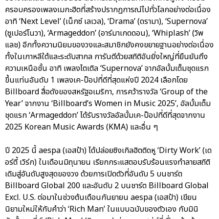
ครอบครองเพลงเมกะฮิตที่สร้างปรากฏการณ์ไปทั่วโลกอย่างต่อเนื่อง
อาทิ ‘Next Level’ (เน็กซ์ เลเวล), ‘Drama’ (ดรามา), ‘Supernova’
(ซูเปอร์โนวา), ‘Armageddon’ (อาร์มาเกดดอน), ‘Whiplash’ (วิพ
แลช) อีกทั้งความนิยมของวงและสมาชิกยังคงขยายฐานอย่างต่อเนื่อง
ทั้งในเกาหลีใต้และระดับสากล การันตีด้วยสถิติอันยิ่งใหญ่ที่ยืนยันถึง
ความเหนือชั้น อาทิ เพลงไตเติล ‘Supernova’ จากอัลบั้มเต็มชุดแรก
ขึ้นแท่นอันดับ 1 เพลงเค-ป็อปที่ดีที่สุดแห่งปี 2024 เลือกโดย
Billboard สื่อดังของสหรัฐอเมริกา, การคว้ารางวัล ‘Group of the
Year’ จากงาน ‘Billboard’s Women in Music 2025’, อัลบั้มเต็ม
ชุดแรก ‘Armageddon’ ได้รับรางวัลอัลบั้มเค-ป็อปที่ดีที่สุดจากงาน
2025 Korean Music Awards (KMA) และอื่น ๆ
ปี 2025 นี้ aespa (เอสป้า) ได้ปล่อยซิงเกิลฮิตติดหู ‘Dirty Work’ (เด
อร์ตี้ เวิร์ก) ในเดือนมิถุนายน เรียกกระแสตอบรับร้อนแรงทำลายสถิติ
เดิมสู่อันดับสูงสุดของวง ด้วยการเปิดตัวที่อันดับ 5 บนชาร์ต
Billboard Global 200 และอันดับ 2 บนชาร์ต Billboard Global
Excl. U.S. ต่อมาในช่วงต้นเดือนกันยายน aespa (เอสป้า) เขียน
นิยามใหม่ให้กับคำว่า ‘Rich Man’ ในแบบฉบับของตัวเอง กับมินิ