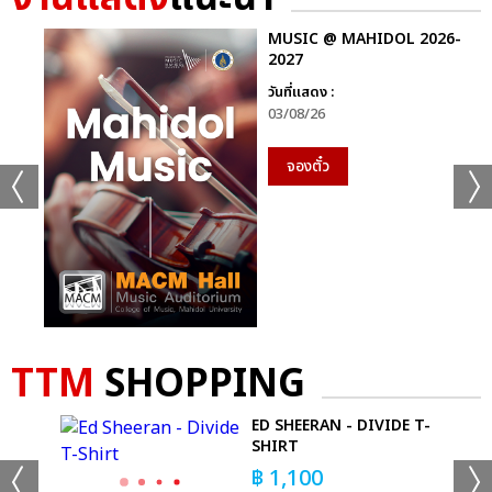
AESPA
MUSIC @ MAHIDOL 2026-
2025 AESPA LIVE TOUR - SYNK : AEXIS LINE - IN BANGKOK
2027
วันที่แสดง :
03/08/26
จองตั๋ว
แชร์ :
SHARE
TWEET
LINE
TTM
SHOPPING
ED SHEERAN - DIVIDE T-
SHIRT
฿
1,100