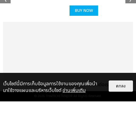
BUY NOW
เว็บไซต์นี้มีการเก็บข้อมูลการใช้งานของคุณเพื่อนำ
เกี่ยวกับเรา
ติดต่อลงโฆษณา
ติดต่อเรา
ตกลง
มาใช้วางแผนและบริหารเว็บไซต์
อ่านเพิ่มเติม
© 2026
THAITICKETMAJOR
All Rights Reserved.
เรื่อง
แนะนำ
AESPA ปล่อยอัลบั้มเต็มชุดที่ 2
‘LEMONADE’ พิสูจน์การเติบโตด้าน