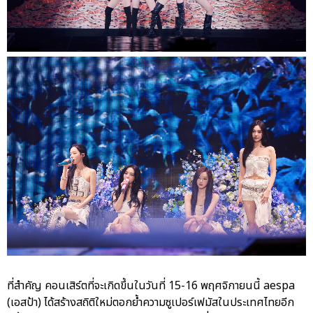
ที่สำคัญ คอนเสิร์ตที่จะเกิดขึ้นในวันที่ 15-16 พฤศจิกายนนี้ aespa
(เอสป้า) ได้สร้างสถิติใหม่ตอกย้ำความซูเปอร์เฟมัสในประเทศไทยอีก